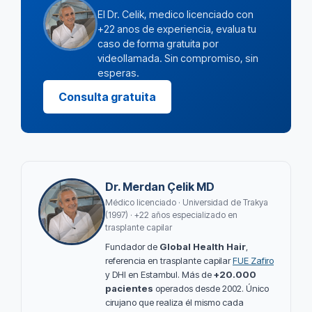
El Dr. Celik, medico licenciado con
+22 anos de experiencia, evalua tu
caso de forma gratuita por
videollamada. Sin compromiso, sin
esperas.
Consulta gratuita
Dr. Merdan Çelik MD
Médico licenciado · Universidad de Trakya
(1997) · +22 años especializado en
trasplante capilar
Fundador de
Global Health Hair
,
referencia en trasplante capilar
FUE Zafiro
y DHI en Estambul. Más de
+20.000
pacientes
operados desde 2002. Único
cirujano que realiza él mismo cada