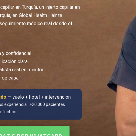
pilar en Turquía, un injerto capilar en
rquía, en Global Health Hair te
 seguimiento médico real desde el
 y confidencial
icación clara
lista real en minutos
r de casa
ido
— vuelo + hotel + intervención
os experiencia · +20.000 pacientes
isfechos