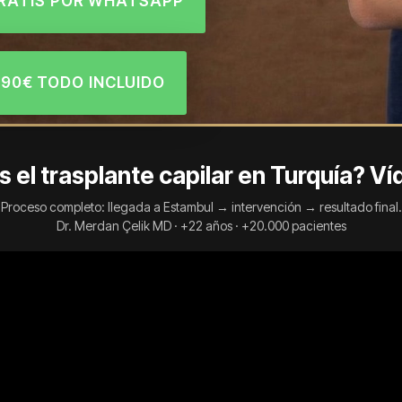
GRATIS POR WHATSAPP
.990€ TODO INCLUIDO
 el trasplante capilar en Turquía? Ví
Proceso completo: llegada a Estambul → intervención → resultado final.
Dr. Merdan Çelik MD · +22 años · +20.000 pacientes