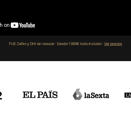
FUE Zafiro y DHI sin rasurar · Desde 1.990€ todo incluido ·
Ver precios