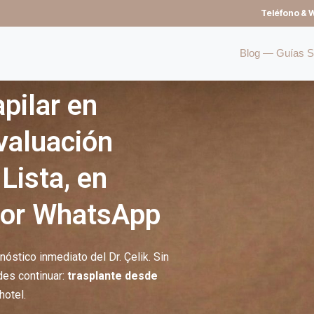
Teléfono & 
Blog — Guías So
pilar en
valuación
Lista, en
por WhatsApp
nóstico inmediato del Dr. Çelik. Sin
des continuar:
trasplante desde
hotel.