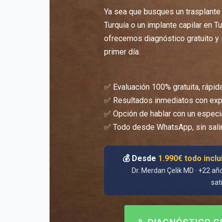
Ya sea que busques un trasplante ca
Turquía o un implante capilar en Tu
ofrecemos diagnóstico gratuito y
primer día.
✅ Evaluación 100% gratuita, rápida
✅ Resultados inmediatos con expl
✅ Opción de hablar con un especia
✅ Todo desde WhatsApp, sin sali
💰 Desde
1.990€ todo inclu
Dr. Merdan Çelik MD · +22 añ
sat