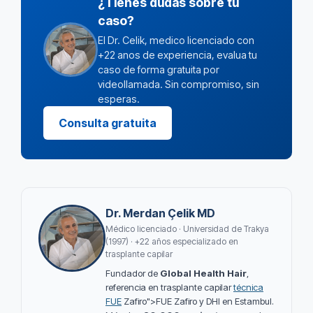
¿Tienes dudas sobre tu
caso?
El Dr. Celik, medico licenciado con
+22 anos de experiencia, evalua tu
caso de forma gratuita por
videollamada. Sin compromiso, sin
esperas.
Consulta gratuita
Dr. Merdan Çelik MD
Médico licenciado · Universidad de Trakya
(1997) · +22 años especializado en
trasplante capilar
Fundador de
Global Health Hair
,
referencia en trasplante capilar
técnica
FUE
Zafiro">FUE Zafiro y DHI en Estambul.