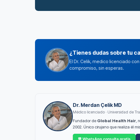
¿Tienes dudas sobre tu c
El Dr. Celik, medico licenciado co
compromiso, sin esperas.
Dr. Merdan Çelik MD
Médico licenciado · Universidad de Tra
Fundador de
Global Health Hair
, 
2002. Único cirujano que realiza él 
💬 WhatsApp consulta gratis