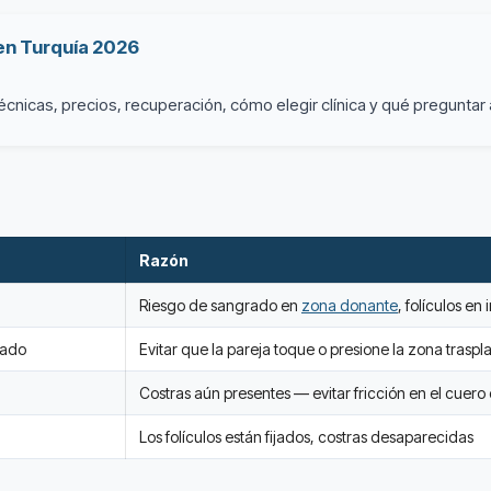
 en Turquía 2026
cnicas, precios, recuperación, cómo elegir clínica y qué preguntar 
Razón
Riesgo de sangrado en
zona donante
, folículos en
dado
Evitar que la pareja toque o presione la zona trasp
Costras aún presentes — evitar fricción en el cuero
Los folículos están fijados, costras desaparecidas