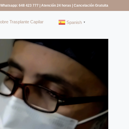
 Whatsapp: 648 423 777
| Atención 24 horas | Cancelación Gratuita
bre Trasplante Capilar
Spanish
▼