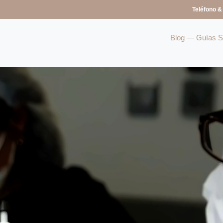
Teléfono &
Blog — Guías So