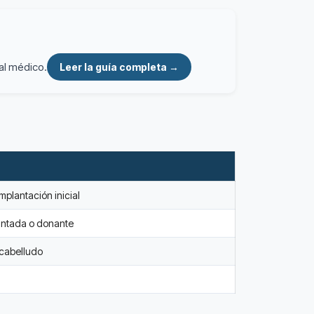
al médico.
Leer la guía completa →
 implantación inicial
lantada o donante
 cabelludo