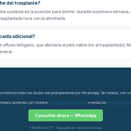
he del trasplante?
be cuidarse es la posición para dormir: durante la primera semana,
 trasplantada roce con la almohada.
caída adicional?
 efluvio telógeno, que afectaría al pelo nativo (no al trasplantado). M
eneral.
¿Tienes preguntas sobre el postoperatorio?
ndemos todas las dudas del postoperatorio por WhatsApp. Sin tabúes, con cri
mpara opciones con nuestra
calculadora de injertos
o revisa los
precios todo i
Consultar ahora — WhatsApp
+34 648 423 777 · Respuesta en menos de 2 horas