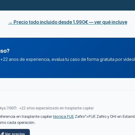
→ Precio todo incluido desde 1.990€ — ver qué incluye
aso?
n +22 anos de experiencia, evalua tu caso de forma gratuita por video
kya (1997) · +22 años especializado en trasplante capilar
referencia en trasplante capilar
técnica FUE
Zafiro">FUE Zafiro y DHI en Estam
mismo cada operación.
💰 Ver precios