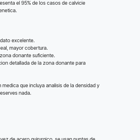
resenta el 95% de los casos de calvicie
enetica.
idato excelente.
deal, mayor cobertura.
 zona donante suficiente.
acion detallada de la zona donante para
 medica que incluya analisis de la densidad y
reserves nada.
n vez de acero quirurgico, se usan puntas de