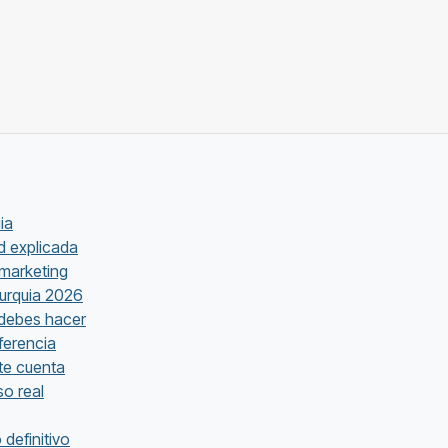
ia
d explicada
 marketing
Turquia 2026
 debes hacer
ferencia
 te cuenta
so real
definitivo