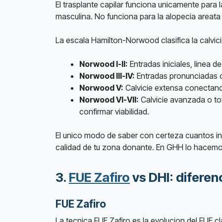
El trasplante capilar funciona unicamente para 
masculina. No funciona para la alopecia areata (
La escala Hamilton-Norwood clasifica la calvic
Norwood I-II:
Entradas iniciales, linea 
Norwood III-IV:
Entradas pronunciadas o 
Norwood V:
Calvicie extensa conectando
Norwood VI-VII:
Calvicie avanzada o tot
confirmar viabilidad.
El unico modo de saber con certeza cuantos inj
calidad de tu zona donante. En GHH lo hacemo
3.
FUE Zafiro
vs DHI: diferen
FUE Zafiro
La tecnica FUE Zafiro es la evolucion del FUE c