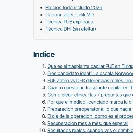
Precios todo incluido 2026
Conoce al Dr. Çelik MD
Técnica FUE explicada
Técnica DHI (sin afeitar)
Indice
Que es el trasplante capilar FUE en Turqu
Eres candidato ideal? La escala Norwoo
FUE Zafiro vs DHI: diferencias reales, no
Cuanto cuesta un trasplante capilar en 
Como elegir clinica: las 7 preguntas que
Por que el medico licenciado marca la di
Preparacion preoperatoria: lo que nadie
El dia de la operacion: como es el proce
Recuperacion mes a mes: que esperar
Resultados reales: cuando ves el cambio 