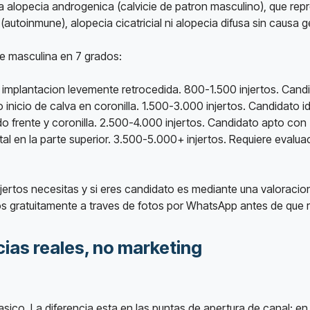
la alopecia androgenica (calvicie de patron masculino), que rep
autoinmune), alopecia cicatricial ni alopecia difusa sin causa g
ie masculina en 7 grados:
de implantacion levemente retrocedida. 800-1.500 injertos. Cand
inicio de calva en coronilla. 1.500-3.000 injertos. Candidato i
 frente y coronilla. 2.500-4.000 injertos. Candidato apto con
al en la parte superior. 3.500-5.000+ injertos. Requiere evalu
ertos necesitas y si eres candidato es mediante una valoracion
s gratuitamente a traves de fotos por WhatsApp antes de que 
cias reales, no marketing
lasico. La diferencia esta en las puntas de apertura de canal: e