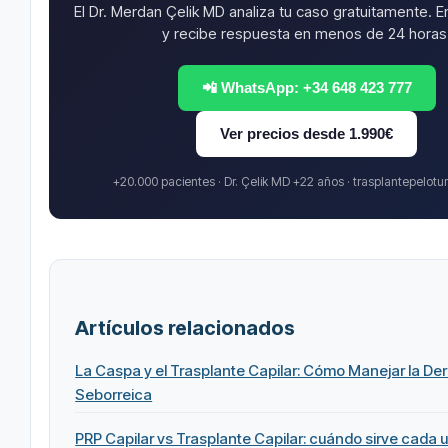
El Dr. Merdan Çelik MD analiza tu caso gratuitamente. E
y recibe respuesta en menos de 24 horas
📲 WhatsApp: +34 648 423 777
Ver precios desde 1.990€
+20.000 pacientes · Dr. Çelik MD +22 años · trasplantepelot
Artículos relacionados
La Caspa y el Trasplante Capilar: Cómo Manejar la Der
Seborreica
PRP Capilar vs Trasplante Capilar: cuándo sirve cada