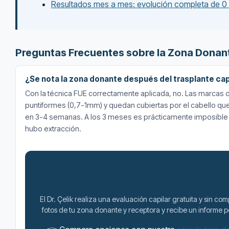
Resultados mes a mes: evolución completa de 0
Preguntas Frecuentes sobre la Zona Donan
¿Se nota la zona donante después del trasplante cap
Con la técnica FUE correctamente aplicada, no. Las marcas 
puntiformes (0,7-1mm) y quedan cubiertas por el cabello que
en 3-4 semanas. A los 3 meses es prácticamente imposible
hubo extracción.
¿Tienes suficiente zona donante para
El Dr. Çelik realiza una evaluación capilar gratuita y sin co
fotos de tu zona donante y receptora y recibe un informe 