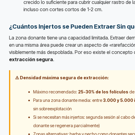
crecido lo suficiente para cubrir cualquier rastro de l
incluso con cortes cortos de 1-2 cm.
¿Cuántos Injertos se Pueden Extraer Sin qu
La zona donante tiene una capacidad limitada. Extraer dem
en una misma área puede crear un aspecto de «rarefacci
visiblemente más despoblada. Por eso existe el concepto
extracción segura
.
⚠️ Densidad máxima segura de extracción:
Máximo recomendado:
25-30% de los folículos
de 
Para una zona donante media: entre
3.000 y 5.000 
sin sobreexplotación
Si se necesitan más injertos: segunda sesión al cabo d
donante se regenera parcialmente)
Zonas alternativas: barba y pecho como donantes sec