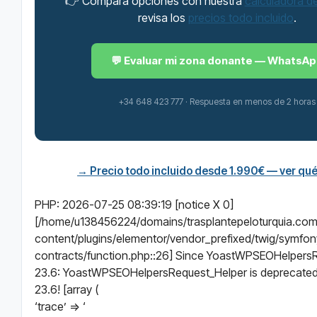
👉 Compara opciones con nuestra
calculadora de
revisa los
precios todo incluido
.
💬 Evaluar mi zona donante — WhatsA
+34 648 423 777 · Respuesta en menos de 2 horas
→ Precio todo incluido desde 1.990€ — ver qué
PHP: 2026-07-25 08:39:19 [notice X 0]
[/home/u138456224/domains/trasplantepeloturquia.com
content/plugins/elementor/vendor_prefixed/twig/symfon
contracts/function.php::26] Since YoastWPSEOHelpers
23.6: YoastWPSEOHelpersRequest_Helper is deprecated 
23.6! [array (
‘trace’ => ‘