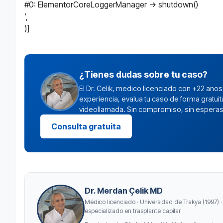
#0: ElementorCoreLoggerManager -> shutdown()
‘,
)]
¿Tienes dudas sobre tu caso?
El Dr. Celik, medico licenciado con +22 anos
experiencia, evalua tu caso de forma gratuit
videollamada. Sin compromiso, sin esperas
Consulta gratuita
Dr. Merdan Çelik MD
Médico licenciado · Universidad de Trakya (1997) 
especializado en trasplante capilar