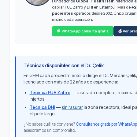
Fundador de
Global Health Hair
, referencia 
capilar FUE Zafiro y DHI en Estambul. Más de
+2
pacientes
operados desde 2002. Único cirujano
mismo cada operación.
💬 WhatsApp consulta gratis
💰 Ver pre
Técnicas disponibles con el Dr. Çelik
En GHH cada procedimiento lo dirige el Dr. Merdan Çeli
licenciado con más de 22 años de experiencia:
Técnica FUE Zafiro
— rasurado completo, máxima 
injertos
Técnica DHI
—
sin rasurar
la zona receptora, ideal p
el pelo largo
¿No sabes cuál te conviene?
Consúltanos gratis por WhatsApp
asesoramos sin compromiso.