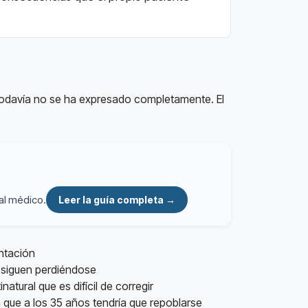
 todavía no se ha expresado completamente. El
al médico.
Leer la guía completa →
antación
t siguen perdiéndose
atural que es difícil de corregir
a que a los 35 años tendría que repoblarse