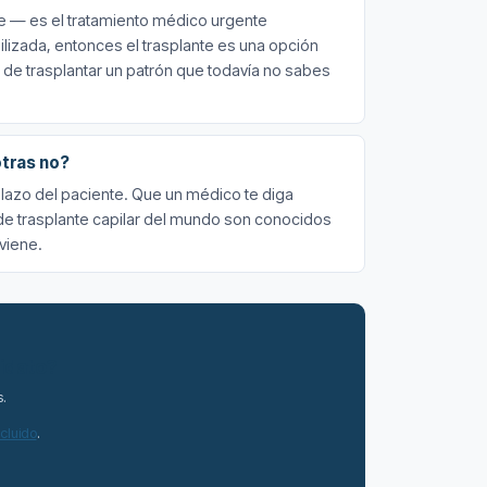
nte — es el tratamiento médico urgente
abilizada, entonces el trasplante es una opción
 de trasplantar un patrón que todavía no sabes
otras no?
plazo del paciente. Que un médico te diga
de trasplante capilar del mundo son conocidos
viene.
idato?
s.
ncluido
.