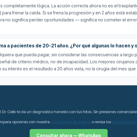
 es completamente lógica. La acción correcta ahora no es el traspla
) para frenar la caída. Si se frena la progresión y en 2 años está est
ra no significa perder oportunidades — significa no cometer el error
ema a pacientes de 20-21 años. ¿Por qué algunas lo hacen y 
alquiera que pueda pagar, sin considerar las consecuencias a largo 
señal de criterio médico, no de incapacidad. Los mejores cirujanos 
u interés es el resultado a 20 años vista, no la cirugía del mes que 
es menos de 28 años y quieres saber si ya eres cand
l Dr. Celik te da un diagnóstico honesto con tus fotos. Sin presiones comerciale
mpara opciones con nuestra
calculadora de injertos
o revisa los
precios todo i
Consultar ahora — WhatsApp