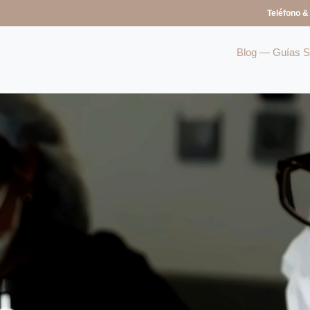
Teléfono &
Blog — Guías So