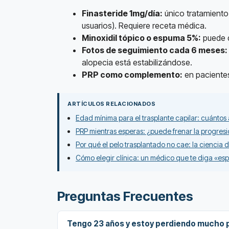
Finasteride 1mg/día:
único tratamiento
usuarios). Requiere receta médica.
Minoxidil tópico o espuma 5%:
puede de
Fotos de seguimiento cada 6 meses:
alopecia está estabilizándose.
PRP como complemento:
en pacientes
ARTÍCULOS RELACIONADOS
Edad mínima para el trasplante capilar: cuántos
PRP mientras esperas: ¿puede frenar la progresi
Por qué el pelo trasplantado no cae: la ciencia
Cómo elegir clínica: un médico que te diga «es
Preguntas Frecuentes
Tengo 23 años y estoy perdiendo mucho p