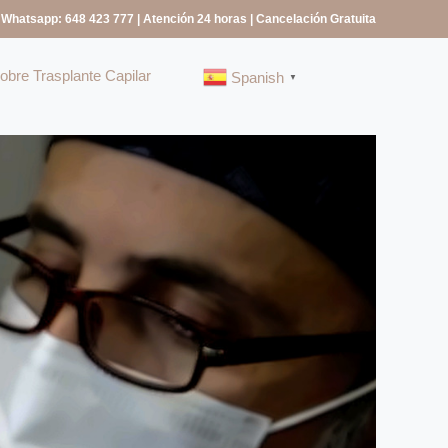
 Whatsapp: 648 423 777
| Atención 24 horas | Cancelación Gratuita
bre Trasplante Capilar
Spanish
▼