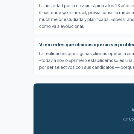
La ansiedad por la calvicie rápida a los 23 años
(finasteride y/o minoxidil, previa consulta médica
much mejor estudiada y planificada. Esperar aho
cómo va a evolucionar.
Vi en redes que clínicas operan sin probl
La realidad es que algunas clínicas operan a cu
«todavía no» o «primero estabilicemos» es una 
por ser selectivos con sus candidatos — porque s
¿Tien
E
👉 Co