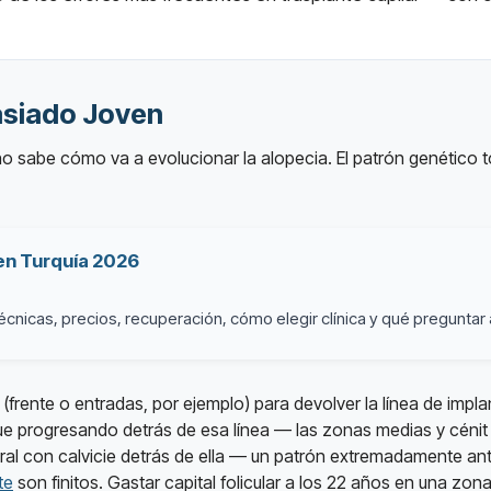
asiado Joven
o sabe cómo va a evolucionar la alopecia. El patrón genético
 en Turquía 2026
cnicas, precios, recuperación, cómo elegir clínica y qué preguntar 
(frente o entradas, por ejemplo) para devolver la línea de impl
igue progresando detrás de esa línea — las zonas medias y céni
tural con calvicie detrás de ella — un patrón extremadamente antin
te
son finitos. Gastar capital folicular a los 22 años en una zon