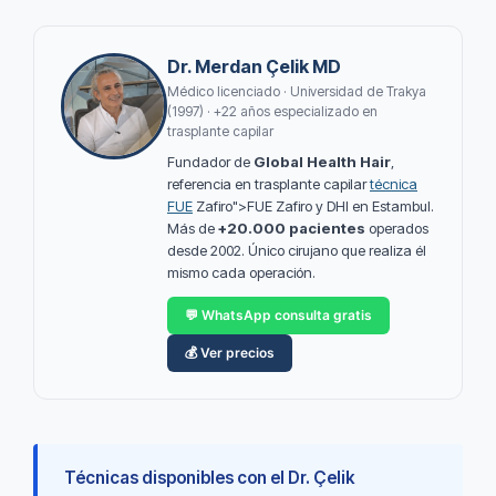
Dr. Merdan Çelik MD
Médico licenciado · Universidad de Trakya
(1997) · +22 años especializado en
trasplante capilar
Fundador de
Global Health Hair
,
referencia en trasplante capilar
técnica
FUE
Zafiro">FUE Zafiro y DHI en Estambul.
Más de
+20.000 pacientes
operados
desde 2002. Único cirujano que realiza él
mismo cada operación.
💬 WhatsApp consulta gratis
💰 Ver precios
Técnicas disponibles con el Dr. Çelik