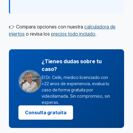
👉 Compara opciones con nuestra
calculadora de
injertos
o revisa los
precios todo incluido
.
¿Tienes dudas sobre tu
caso?
El Dr. Celik, medico licenciado con
+22 anos de experiencia, evalua tu
caso de forma gratuita por
videollamada. Sin compromiso, sin
esperas.
Consulta gratuita