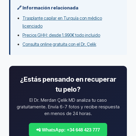
🔗 Información relacionada
Trasplante capilar en Turquía con médico
licenciado
Precios GHH: desde 1.990€ todo incluido
Consulta online gratuita con el Dr. Çelik
¿Estás pensando en recuperar
tu pelo?
El Dr. Merdan Çelik MD analiza tu caso
gratuitamente. Envía 6-7 fotos y recibe respuesta
en menos de 24 horas.
📲 WhatsApp: +34 648 423 777