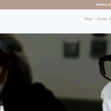
Teléfono &
Blog — Guías So