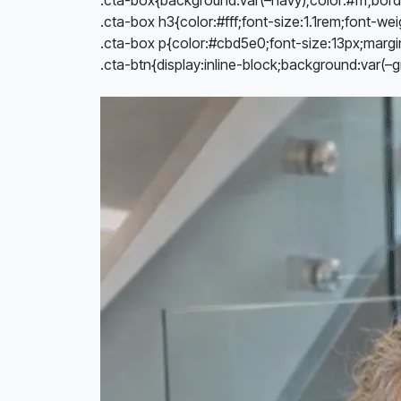
.cta-box h3{color:#fff;font-size:1.1rem;font-w
.cta-box p{color:#cbd5e0;font-size:13px;marg
.cta-btn{display:inline-block;background:var(–