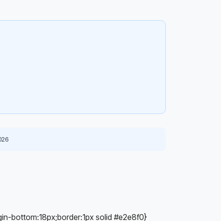
026
rgin-bottom:18px;border:1px solid #e2e8f0}