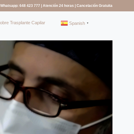
 Whatsapp: 648 423 777
| Atención 24 horas | Cancelación Gratuita
bre Trasplante Capilar
Spanish
▼