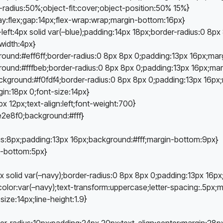
-radius:50%;object-fit:cover;object-position:50% 15%}
ay:flex;gap:14px;flex-wrap:wrap;margin-bottom:16px}
-left:4px solid var(–blue);padding:14px 18px;border-radius:0 8p
-width:4px}
kground:#eff6ff;border-radius:0 8px 8px 0;padding:13px 16px;mar
round:#fffbeb;border-radius:0 8px 8px 0;padding:13px 16px;mar
ckground:#f0fdf4;border-radius:0 8px 8px 0;padding:13px 16px;
in:18px 0;font-size:14px}
x 12px;text-align:left;font-weight:700}
e2e8f0;background:#fff}
ius:8px;padding:13px 16px;background:#fff;margin-bottom:9px}
n-bottom:5px}
x solid var(–navy);border-radius:0 8px 8px 0;padding:13px 16p
;color:var(–navy);text-transform:uppercase;letter-spacing:.5px
size:14px;line-height:1.9}
er-radius:10px;padding:24px 20px;text-align:center;margin:28p