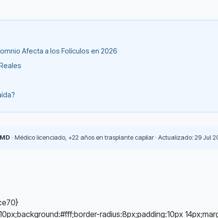
somnio Afecta a los Folículos en 2026
 Reales
aída?
 MD
· Médico licenciado, +22 años en trasplante capilar · Actualizado: 29 Jul 2
ce70}
p:10px;background:#fff;border-radius:8px;padding:10px 14px;ma