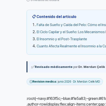
📋 Contenido del artículo
Falta de Sueño y Caída del Pelo: Cómo el In
El Ciclo Capilar y el Sueño: Los Mecanismos
El Insomnio y el Post-Trasplante
Cuanto Afecta Realmente el Insomnio a la C
✅
Revisado médicamente
por
Dr. Merdan Çelik
Revision medica:
junio 2026 · Dr. Merdan Celik MD
:root{–navy:#163f5c;–blue:#1e5a83;–green:#61
.author-row{display:flex;align-items:center;ga