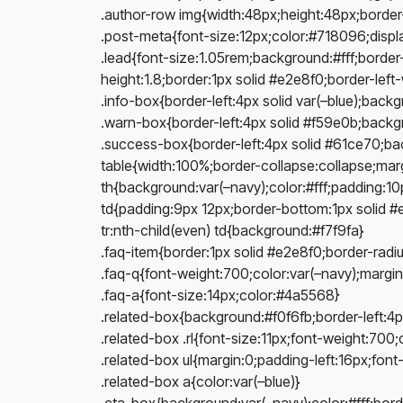
.author-row img{width:48px;height:48px;border
.post-meta{font-size:12px;color:#718096;displ
.lead{font-size:1.05rem;background:#fff;border
height:1.8;border:1px solid #e2e8f0;border-left
.info-box{border-left:4px solid var(–blue);bac
.warn-box{border-left:4px solid #f59e0b;backg
.success-box{border-left:4px solid #61ce70;ba
table{width:100%;border-collapse:collapse;marg
th{background:var(–navy);color:#fff;padding:10p
td{padding:9px 12px;border-bottom:1px solid #
tr:nth-child(even) td{background:#f7f9fa}
.faq-item{border:1px solid #e2e8f0;border-rad
.faq-q{font-weight:700;color:var(–navy);margi
.faq-a{font-size:14px;color:#4a5568}
.related-box{background:#f0f6fb;border-left:4p
.related-box .rl{font-size:11px;font-weight:700
.related-box ul{margin:0;padding-left:16px;font-
.related-box a{color:var(–blue)}
.cta-box{background:var(–navy);color:#fff;bord