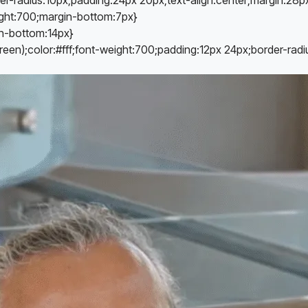
eight:700;margin-bottom:7px}
in-bottom:14px}
green);color:#fff;font-weight:700;padding:12px 24px;border-rad