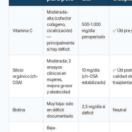
Moderada-
alta (cofactor
colágeno,
500-1.000
Vitamina C
cicatrización)
mg/día
✅ Útil pre
—
peroperíodo
principalmente
si hay déficit
Moderada: 2
ensayos
Silicio
10 mg/día
✅ Útil pos
clínicos en
orgánico (ch-
(ch-OSA
calidad de
mujeres,
OSA)
estabilizado)
trasplant
mejora grosor
y elasticidad
Muy baja: solo
2,5 mg/día si
Biotina
en déficit
Neutral
déficit
documentado
Baja-