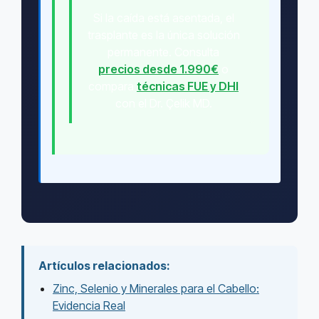
Si la caída está asentada, el
trasplante es la única solución
permanente. Consulta
precios desde 1.990€
o
compara
técnicas FUE y DHI
con el Dr. Çelik MD.
Artículos relacionados:
Zinc, Selenio y Minerales para el Cabello:
Evidencia Real