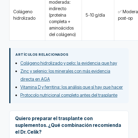
moderada:
indirecto
Colágeno
✅ Moderad
(proteína
5-10 g/día
hidrolizado
post-op
completa +
aminoácidos
del colágeno)
ARTÍCULOS RELACIONADOS
Colágeno hidrolizado y pelo: la evidencia que hay
Zinc y selenio: los minerales con más evidencia
directa en AGA
Vitamina D y ferritina: los análisis que sí hay que hacer
Protocolo nutricional completo antes del trasplante
Quiero preparar el trasplante con
suplementos. ¿Qué combinación recomienda
el Dr. Celik?