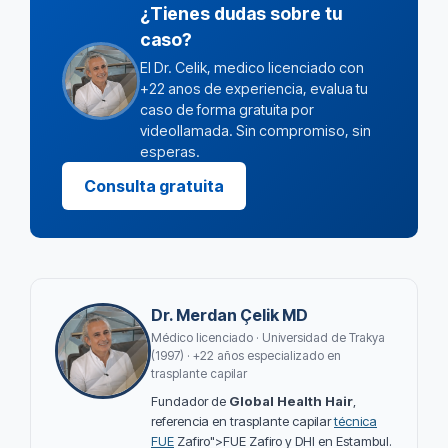
¿Tienes dudas sobre tu
caso?
El Dr. Celik, medico licenciado con
+22 anos de experiencia, evalua tu
caso de forma gratuita por
videollamada. Sin compromiso, sin
esperas.
Consulta gratuita
Dr. Merdan Çelik MD
Médico licenciado · Universidad de Trakya
(1997) · +22 años especializado en
trasplante capilar
Fundador de
Global Health Hair
,
referencia en trasplante capilar
técnica
FUE
Zafiro">FUE Zafiro y DHI en Estambul.