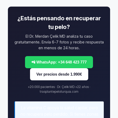
¿Estás pensando en recuperar
tu pelo?
El Dr. Merdan Çelik MD analiza tu caso
gratuitamente. Envía 6-7 fotos y recibe respuesta
en menos de 24 horas.
📲 WhatsApp: +34 648 423 777
Ver precios desde 1.990€
+20.000 pacientes · Dr. Çelik MD +22 años ·
trasplantepeloturquia.com
La vitamina C apoya la salud capilar, pero
no recupera pelo perdido. Si tienes zonas