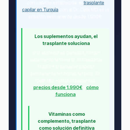
con calvicie establecida, el
trasplante
capilar en Turquía
con el Dr. Çelik MD es la
solución permanente desde 1.990€.
Los suplementos ayudan, el
trasplante soluciona
Si la alopecia es genética, ningún
suplemento la revierte. El trasplante
FUE/DHI sí devuelve cabello
permanente en zonas sin pelo. Dr.
Çelik MD, +20.000 pacientes:
precios desde 1.990€
|
cómo
funciona
.
Vitaminas como
complemento, trasplante
como solución definitiva