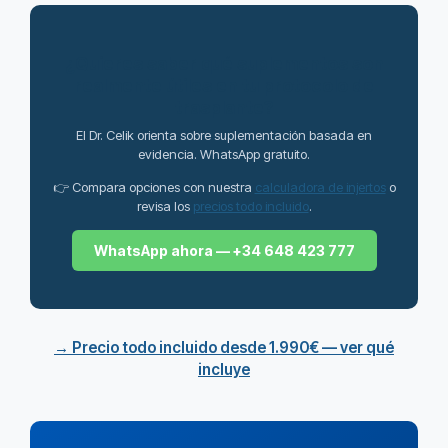
¿Quieres saber qué suplementos son
realmente útiles en tu protocolo de
trasplante?
El Dr. Celik orienta sobre suplementación basada en
evidencia. WhatsApp gratuito.
👉 Compara opciones con nuestra
calculadora de injertos
o
revisa los
precios todo incluido
.
WhatsApp ahora — +34 648 423 777
→ Precio todo incluido desde 1.990€ — ver qué
incluye