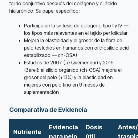
tejido conjuntivo después del colágeno y el ácido
hialurónico. Su papel específico:
Participa en la síntesis de colágeno tipo I y IV —
los tipos más relevantes en el tejido perfolicular
Mejora la elasticidad y el grosor de la fibra de
pelo (estudios en humanos con orthosilicic acid
estabilizado — ch-OSA)
Estudios de 2007 (Le Quéméneur) y 2016
(Barel): el silicio orgánico (ch-OSA) mejora el
grosor del pelo (+13%) y la elasticidad en
mujeres con pelo fino en 9 meses de
suplementación
Comparativa de Evidencia
Evidencia
Dósis
Antes
Nutriente
para pelo
útil
traspl