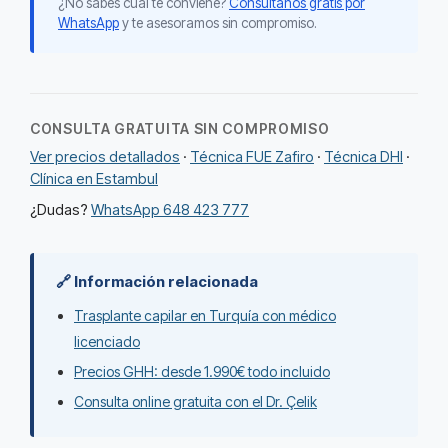
¿No sabes cuál te conviene?
Consúltanos gratis por
WhatsApp
y te asesoramos sin compromiso.
CONSULTA GRATUITA SIN COMPROMISO
Ver precios detallados
·
Técnica FUE Zafiro
·
Técnica DHI
·
Clínica en Estambul
¿Dudas?
WhatsApp 648 423 777
🔗 Información relacionada
Trasplante capilar en Turquía con médico
licenciado
Precios GHH: desde 1.990€ todo incluido
Consulta online gratuita con el Dr. Çelik