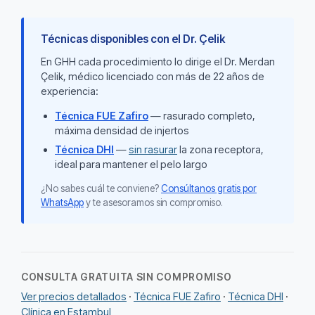
Técnicas disponibles con el Dr. Çelik
En GHH cada procedimiento lo dirige el Dr. Merdan
Çelik, médico licenciado con más de 22 años de
experiencia:
Técnica FUE Zafiro
— rasurado completo,
máxima densidad de injertos
Técnica DHI
—
sin rasurar
la zona receptora,
ideal para mantener el pelo largo
¿No sabes cuál te conviene?
Consúltanos gratis por
WhatsApp
y te asesoramos sin compromiso.
CONSULTA GRATUITA SIN COMPROMISO
Ver precios detallados
·
Técnica FUE Zafiro
·
Técnica DHI
·
Clínica en Estambul