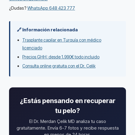
¿Dudas?
WhatsApp 648 423 777
🔗 Información relacionada
Trasplante capilar en Turquía con médico
licenciado
Precios GHH: desde 1.990€ todo incluido
Consulta online gratuita con el Dr. Çelik
¿Estás pensando en recuperar
tu pelo?
El Dr. Merdan Çelik MD analiza tu caso
gratuitamente. Envía 6-7 fotos y recibe respuesta
en menos de 24 horas.