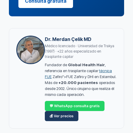
Consulta gratuita
Dr. Merdan Çelik MD
Médico licenciado · Universidad de Trakya
(1997) · +22 años especializado en
trasplante capilar
Fundador de
Global Health Hair
,
referencia en trasplante capilar
técnica
FUE
Zafiro">FUE Zafiro y DHI en Estambul.
Más de
+20.000 pacientes
operados
desde 2002. Único cirujano que realiza él
mismo cada operación.
💬 WhatsApp consulta gratis
💰 Ver precios