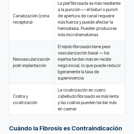
La piel fibrosada es más resistente
a la punción — el bisturí o punch
Canalización (zona
de apertura de canal requiere
receptora)
más fuerza y puede afectar la
hemostasia. Pueden producirse
más microhematomas
El tejido fibrosado tiene peor
vascularización basal — los
Neovascularización
injertos tardan más en recibir
post-implantación
riego inicial, lo que puede reducir
ligeramente la tasa de
supervivencia
La cicatrización en cuero
Costra y
cabelludo fibrosado es más lenta
cicatrización
y las costras pueden tardar más
en caerse
Cuándo la Fibrosis es Contraindicación