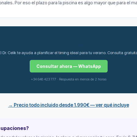
icionales. Por eso el plazo para la piscina es algo mayor que para el 
es de verano planificadas y quieres saber si puede
l Dr. Celik te ayuda a planificar el timing ideal para tu verano. Consulta gratuit
Consultar ahora — WhatsApp
+34 648 423 777 · Respuesta en menos de 2 horas
→ Precio todo incluido desde 1.990€ — ver qué incluye
ocupaciones?