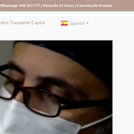
 Whatsapp: 648 423 777
| Atención 24 horas | Cancelación Gratuita
bre Trasplante Capilar
Spanish
▼