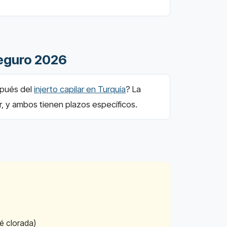
Seguro 2026
spués del
injerto capilar en Turquía
? La
r, y ambos tienen plazos específicos.
é clorada)