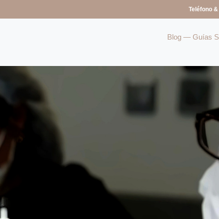
Teléfono &
Blog — Guías So