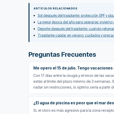
ARTÍCULOS RELACIONADOS
Sol después del trasplante: protección SPF y pla
La mejor época del año para operarse: invierno 
Deporte después del trasplante: cuándo retomar 
Trasplante capilar en verano: cuidados y preca
Preguntas Frecuentes
Me opero el 15 de julio. Tengo vacaciones 
Con 17 días entre la cirugía y el inicio de las v
estás al límite del plazo mínimo de 3 semanas. Si
nadar sin restricciones, lo óptimo sería a partir
¿El agua de piscina es peor que el mar de
Sí, el cloro es más agresivo para la zona recep