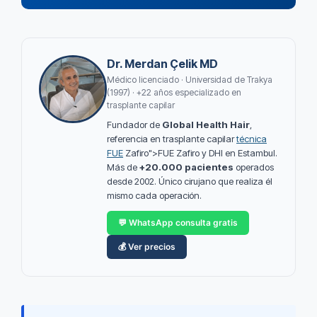
Dr. Merdan Çelik MD
Médico licenciado · Universidad de Trakya
(1997) · +22 años especializado en
trasplante capilar
Fundador de
Global Health Hair
,
referencia en trasplante capilar
técnica
FUE
Zafiro">FUE Zafiro y DHI en Estambul.
Más de
+20.000 pacientes
operados
desde 2002. Único cirujano que realiza él
mismo cada operación.
💬 WhatsApp consulta gratis
💰 Ver precios