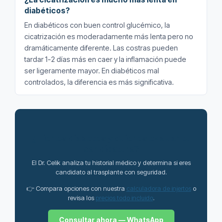
diabéticos?
En diabéticos con buen control glucémico, la
cicatrización es moderadamente más lenta pero no
dramáticamente diferente. Las costras pueden
tardar 1-2 días más en caer y la inflamación puede
ser ligeramente mayor. En diabéticos mal
controlados, la diferencia es más significativa.
¿Tienes diabetes y quieres evaluar tu
candidatura?
El Dr. Celik analiza tu historial médico y determina si eres
candidato al trasplante con seguridad.
👉 Compara opciones con nuestra
calculadora de injertos
o
revisa los
precios todo incluido
.
Consultar ahora — WhatsApp