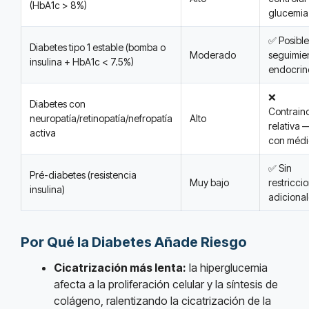
(HbA1c > 8%)
glucemia
✅ Posibl
Diabetes tipo 1 estable (bomba o
Moderado
seguimie
insulina + HbA1c < 7.5%)
endocrin
❌
Diabetes con
Contrain
neuropatía/retinopatía/nefropatía
Alto
relativa 
activa
con méd
✅ Sin
Pré-diabetes (resistencia
Muy bajo
restricci
insulina)
adicional
Por Qué la Diabetes Añade Riesgo
Cicatrización más lenta:
la hiperglucemia
afecta a la proliferación celular y la síntesis de
colágeno, ralentizando la cicatrización de la