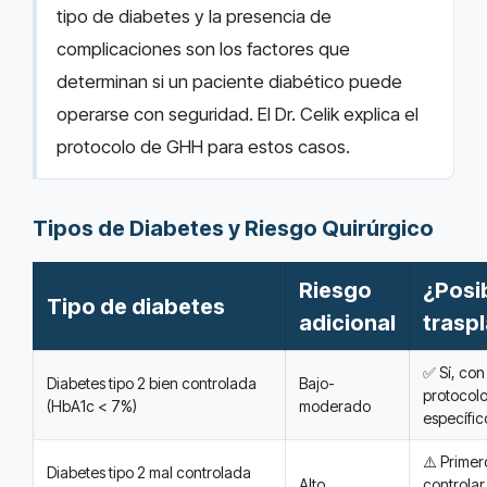
tipo de diabetes y la presencia de
complicaciones son los factores que
determinan si un paciente diabético puede
operarse con seguridad. El Dr. Celik explica el
protocolo de GHH para estos casos.
Tipos de Diabetes y Riesgo Quirúrgico
Riesgo
¿Posib
Tipo de diabetes
adicional
trasp
✅ Sí, con
Diabetes tipo 2 bien controlada
Bajo-
protocol
(HbA1c < 7%)
moderado
específic
⚠️ Primer
Diabetes tipo 2 mal controlada
Alto
controlar