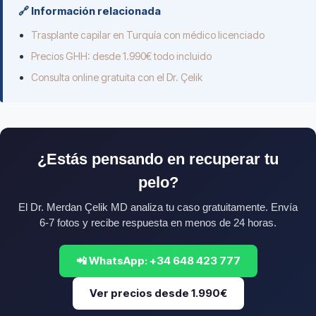
🔗 Información relacionada
Trasplante capilar en Turquía con médico licenciado
Precios GHH: desde 1.990€ todo incluido
Consulta online gratuita con el Dr. Çelik
¿Estás pensando en recuperar tu
pelo?
El Dr. Merdan Çelik MD analiza tu caso gratuitamente. Envía
6-7 fotos y recibe respuesta en menos de 24 horas.
📲 WhatsApp: +34 648 423 777
Ver precios desde 1.990€