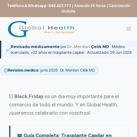
contenido
Teléfono & Whatsapp: 648 423 777
| Atención 24 horas | Cancelación
Gratuita
Revisado médicamente
por
Dr. Merdan
Çelik MD
· Médico
✅
licenciado, +22 años en trasplante capilar · Actualizado: 29 Jun 2026
Revision medica:
junio 2026 · Dr. Merdan Celik MD
El
Black Friday
es un dia muy importante para el
comercio de todo el mundo. Y en Global Health,
¡queremos celebrarlo con vosotros!
📖 Guía Completa: Trasplante Capilar en