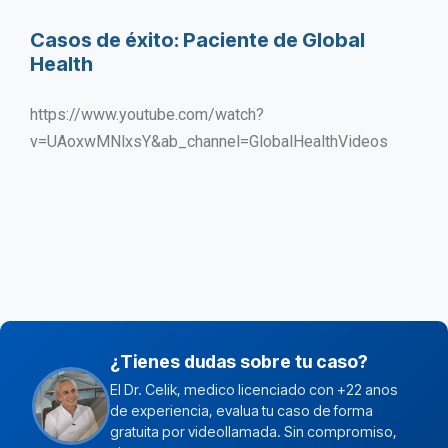
Casos de éxito: Paciente de Global
Health
https://www.youtube.com/watch?
v=UAoxwMNlxsY&ab_channel=GlobalHealthVideos
¿Tienes dudas sobre tu caso?
El Dr. Celik, medico licenciado con +22 anos
de experiencia, evalua tu caso de forma
gratuita por videollamada. Sin compromiso,