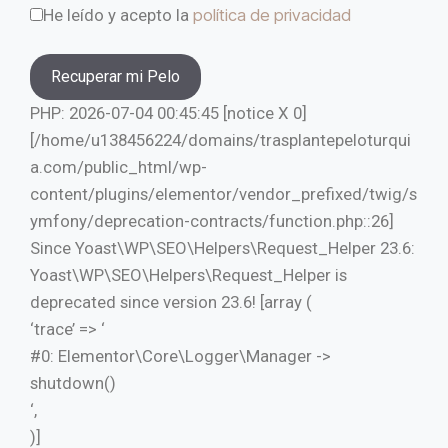
He leído y acepto la
política de privacidad
PHP: 2026-07-04 00:45:45 [notice X 0]
[/home/u138456224/domains/trasplantepeloturqui
a.com/public_html/wp-
content/plugins/elementor/vendor_prefixed/twig/s
ymfony/deprecation-contracts/function.php::26]
Since Yoast\WP\SEO\Helpers\Request_Helper 23.6:
Yoast\WP\SEO\Helpers\Request_Helper is
deprecated since version 23.6! [array (
‘trace’ => ‘
#0: Elementor\Core\Logger\Manager ->
shutdown()
‘,
)]