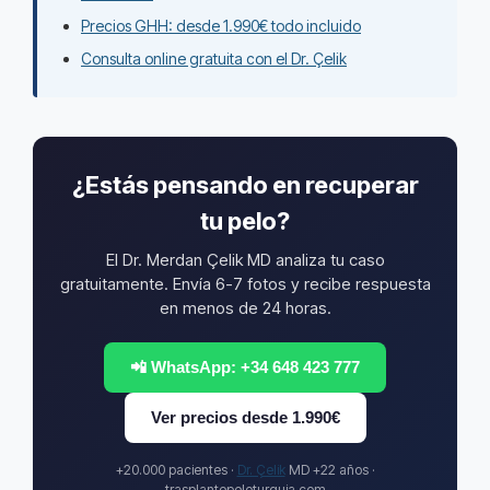
Precios GHH: desde 1.990€ todo incluido
Consulta online gratuita con el Dr. Çelik
¿Estás pensando en recuperar
tu pelo?
El Dr. Merdan Çelik MD analiza tu caso
gratuitamente. Envía 6-7 fotos y recibe respuesta
en menos de 24 horas.
📲 WhatsApp: +34 648 423 777
Ver precios desde 1.990€
+20.000 pacientes ·
Dr. Çelik
MD +22 años ·
trasplantepeloturquia.com