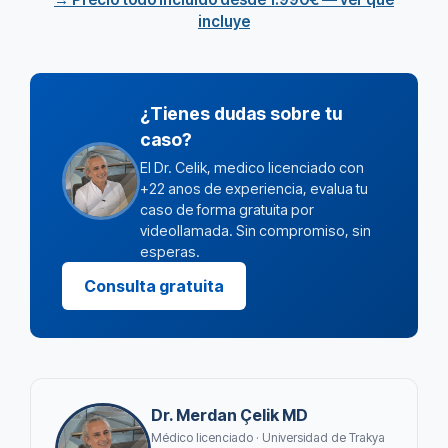
incluye
¿Tienes dudas sobre tu
caso?
El Dr. Celik, medico licenciado con
+22 anos de experiencia, evalua tu
caso de forma gratuita por
videollamada. Sin compromiso, sin
esperas.
Consulta gratuita
Dr. Merdan Çelik MD
Médico licenciado · Universidad de Trakya