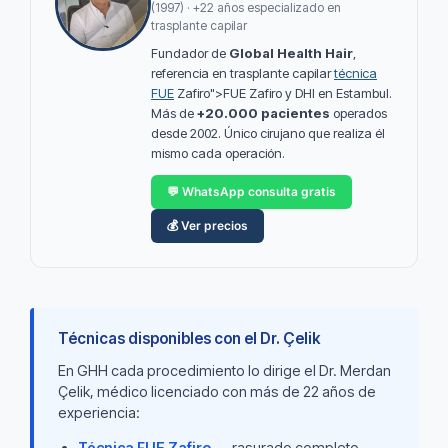
(1997) · +22 años especializado en
trasplante capilar
Fundador de
Global Health Hair
,
referencia en trasplante capilar
técnica
FUE
Zafiro">FUE Zafiro y DHI en Estambul.
Más de
+20.000 pacientes
operados
desde 2002. Único cirujano que realiza él
mismo cada operación.
💬 WhatsApp consulta gratis
💰 Ver precios
Técnicas disponibles con el Dr. Çelik
En GHH cada procedimiento lo dirige el Dr. Merdan
Çelik, médico licenciado con más de 22 años de
experiencia:
Técnica FUE Zafiro
— rasurado completo,