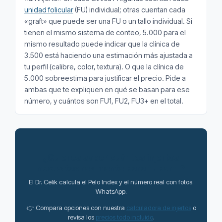
unidad folicular
(FU) individual; otras cuentan cada
«graft» que puede ser una FU o un tallo individual. Si
tienen el mismo sistema de conteo, 5.000 para el
mismo resultado puede indicar que la clínica de
3.500 está haciendo una estimación más ajustada a
tu perfil (calibre, color, textura). O que la clínica de
5.000 sobreestima para justificar el precio. Pide a
ambas que te expliquen en qué se basan para ese
número, y cuántos son FU1, FU2, FU3+ en el total.
¿Quieres saber cuántos injertos
necesitas realmente para tu perfil?
El Dr. Celik calcula el Pelo Index y el número real con fotos.
WhatsApp.
👉 Compara opciones con nuestra
calculadora de injertos
o
revisa los
precios todo incluido
.