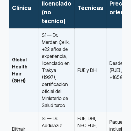
licenciado
Precio
Clínica
Técnicas
(no
orienta
técnico)
Sí — Dr.
Merdan Çelik,
+22 años de
experiencia,
Global
licenciado en
Desde 1.
Health
Trakya
FUE y DHI
(FUE) / DH
Hair
(1997),
+185€
(GHH)
certificación
oficial del
Ministerio de
Salud turco
Sí — Dr.
FUE, DHI,
Paquetes a
Abdulaziz
NEO FUE,
Elithair
inclusive