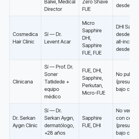
Balwi, Medical
Zero Shave
desde $3
Director
FUE
Micro
DHI Sapph
Sapphire
Cosmedica
Sí — Dr.
desde 3.1
DHI,
Hair Clinic
Levent Acar
all-inclusi
Sapphire
desde 2.
FUE, FUE
Sí — Prof. Dr.
FUE, DHI,
Soner
No public
Sapphire,
Clinicana
Tatlıdede +
(presupue
Perkutan,
equipo
bajo consu
Micro-FUE
médico
Sí — Dr.
No verific
Dr. Serkan
Serkan Aygın,
Sapphire
con certe
Aygın Clinic
dermatólogo,
FUE, DHI
(presupue
+28 años
bajo consu