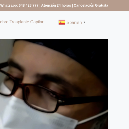
 Whatsapp: 648 423 777
| Atención 24 horas | Cancelación Gratuita
bre Trasplante Capilar
Spanish
▼