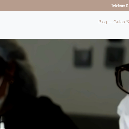
Teléfono &
Blog — Guías So