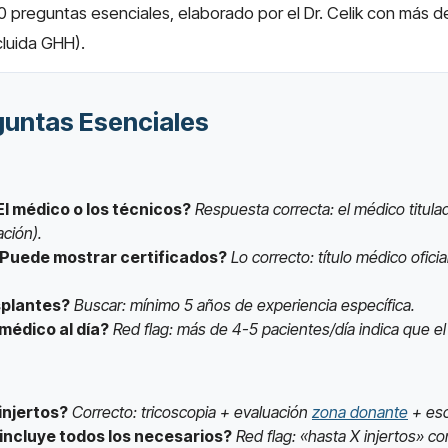
20 preguntas esenciales, elaborado por el Dr. Celik con más 
cluida GHH).
guntas Esenciales
El médico o los técnicos?
Respuesta correcta: el médico titula
ación).
¿Puede mostrar certificados?
Lo correcto: título médico ofici
splantes?
Buscar: mínimo 5 años de experiencia específica.
médico al día?
Red flag: más de 4-5 pacientes/día indica que 
injertos?
Correcto: tricoscopia + evaluación
zona donante
+ esc
incluye todos los necesarios?
Red flag: «hasta X injertos» co