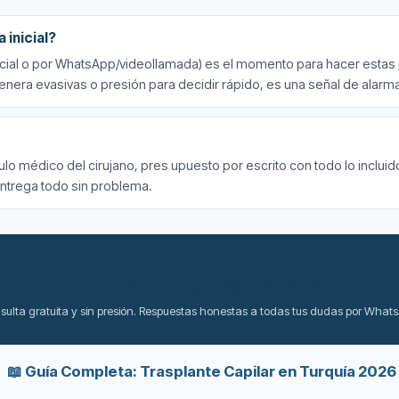
 inicial?
esencial o por WhatsApp/videollamada) es el momento para hacer estas
genera evasivas o presión para decidir rápido, es una señal de alarm
 título médico del cirujano, pres upuesto por escrito con todo lo incl
entrega todo sin problema.
Haz tus 20 preguntas al Dr. Celik
sulta gratuita y sin presión. Respuestas honestas a todas tus dudas por Whats
📖 Guía Completa: Trasplante Capilar en Turquía 2026