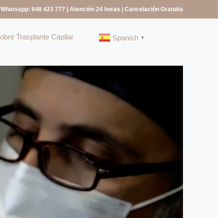
 Whatsapp: 648 423 777
| Atención 24 horas | Cancelación Gratuita
bre Trasplante Capilar
Spanish
▼