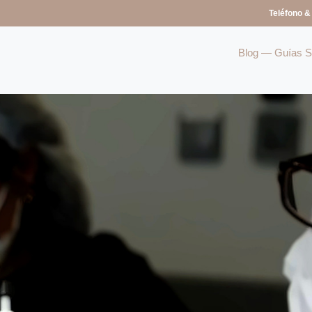
Teléfono &
Blog — Guías So