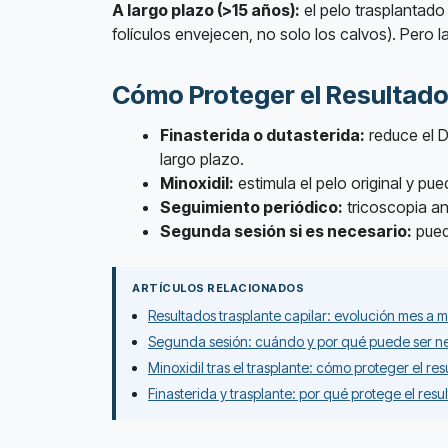
A largo plazo (>15 años):
el pelo trasplantado
folículos envejecen, no solo los calvos). Pero
Cómo Proteger el Resultado
Finasterida o dutasterida:
reduce el D
largo plazo.
Minoxidil:
estimula el pelo original y pu
Seguimiento periódico:
tricoscopia an
Segunda sesión si es necesario:
pued
ARTÍCULOS RELACIONADOS
Resultados trasplante capilar: evolución mes a m
Segunda sesión: cuándo y por qué puede ser n
Minoxidil tras el trasplante: cómo proteger el re
Finasterida y trasplante: por qué protege el resu