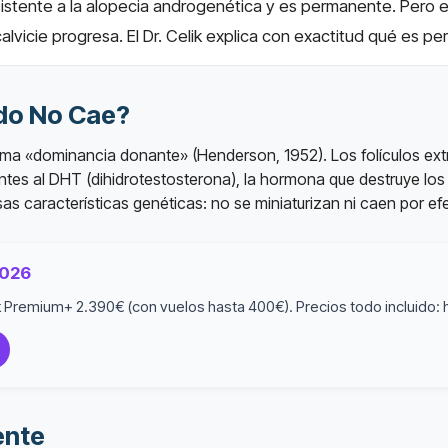
stente a la alopecia androgenética y es permanente. Pero el 
alvicie progresa. El Dr. Celik explica con exactitud qué es p
ado No Cae?
e llama «dominancia donante» (Henderson, 1952). Los folículos ext
ntes al DHT (dihidrotestosterona), la hormona que destruye los 
as características genéticas: no se miniaturizan ni caen por ef
2026
 Premium+ 2.390€ (con vuelos hasta 400€). Precios todo incluido: 
ente