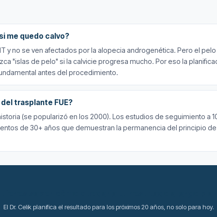
 si me quedo calvo?
HT y no se ven afectados por la alopecia androgenética. Pero el pelo
a "islas de pelo" si la calvicie progresa mucho. Por eso la planifica
 fundamental antes del procedimiento.
del trasplante FUE?
storia (se popularizó en los 2000). Los estudios de seguimiento a 
guimientos de 30+ años que demuestran la permanencia del principio d
uieres saber cómo quedaría tu resultado a largo pla
El Dr. Celik planifica el resultado para los próximos 20 años, no solo para hoy.