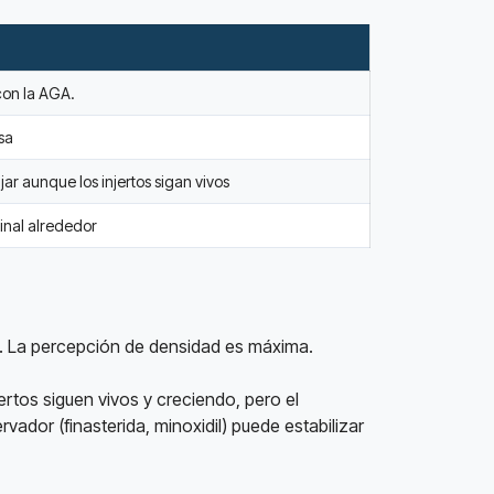
con la AGA.
sa
jar aunque los injertos sigan vivos
inal alrededor
ie. La percepción de densidad es máxima.
jertos siguen vivos y creciendo, pero el
ador (finasterida, minoxidil) puede estabilizar