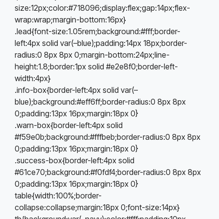
size:12px;color:#718096;display:flex;gap:14px;flex-
wrap:wrap;margin-bottom:16px}
.lead{font-size:1.05rem;background:#fff;border-
left:4px solid var(–blue);padding:14px 18px;border-
radius:0 8px 8px 0;margin-bottom:24px;line-
height:1.8;border:1px solid #e2e8f0;border-left-
width:4px}
.info-box{border-left:4px solid var(–
blue);background:#eff6ff;border-radius:0 8px 8px
0;padding:13px 16px;margin:18px 0}
.warn-box{border-left:4px solid
#f59e0b;background:#fffbeb;border-radius:0 8px 8px
0;padding:13px 16px;margin:18px 0}
.success-box{border-left:4px solid
#61ce70;background:#f0fdf4;border-radius:0 8px 8px
0;padding:13px 16px;margin:18px 0}
table{width:100%;border-
collapse:collapse;margin:18px 0;font-size:14px}
th{background:var(–navy);color:#fff;padding:10px