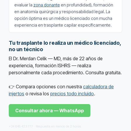
evaluar la
zona donante
en profundidad), formación
en anatomía quirúrgica y responsabilidad legal. La
opción óptima es un médico licenciado con mucha
experiencia en trasplante capilar específicamente.
Tu trasplante lo realiza un médico licenciado,
no un técnico
El Dr. Merdan Celik — MD, más de 22 años de
experiencia, formación ISHRS — realiza
personalmente cada procedimiento. Consulta gratuita.
👉 Compara opciones con nuestra
calculadora de
injertos
o revisa los
precios todo incluido
.
Consultar ahora — WhatsApp
+34 648 423 777 · Respuesta en menos de 2 horas