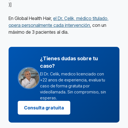
)]
En Global Health Hair,
el Dr. Çelik, médico titulado,
opera personalmente cada intervención
, con un
máximo de 3 pacientes al día.
¿Tienes dudas sobre tu
caso?
El Dr. Celik, medico licenciado con
+22 anos de experiencia, evalua tu
caso de forma gratuita por
videollamada. Sin compromiso, sin
esperas.
Consulta gratuita