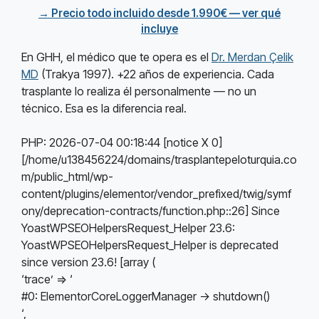
→ Precio todo incluido desde 1.990€ — ver qué
incluye
En GHH, el médico que te opera es el
Dr. Merdan Çelik
MD
(Trakya 1997). +22 años de experiencia. Cada
trasplante lo realiza él personalmente — no un
técnico. Esa es la diferencia real.
PHP: 2026-07-04 00:18:44 [notice X 0]
[/home/u138456224/domains/trasplantepeloturquia.co
m/public_html/wp-
content/plugins/elementor/vendor_prefixed/twig/symf
ony/deprecation-contracts/function.php::26] Since
YoastWPSEOHelpersRequest_Helper 23.6:
YoastWPSEOHelpersRequest_Helper is deprecated
since version 23.6! [array (
‘trace’ => ‘
#0: ElementorCoreLoggerManager -> shutdown()
‘,