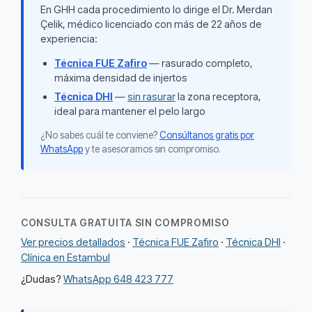
En GHH cada procedimiento lo dirige el Dr. Merdan
Çelik, médico licenciado con más de 22 años de
experiencia:
Técnica FUE Zafiro
— rasurado completo,
máxima densidad de injertos
Técnica DHI
—
sin rasurar
la zona receptora,
ideal para mantener el pelo largo
¿No sabes cuál te conviene?
Consúltanos gratis por
WhatsApp
y te asesoramos sin compromiso.
CONSULTA GRATUITA SIN COMPROMISO
Ver precios detallados
·
Técnica FUE Zafiro
·
Técnica DHI
·
Clínica en Estambul
¿Dudas?
WhatsApp 648 423 777