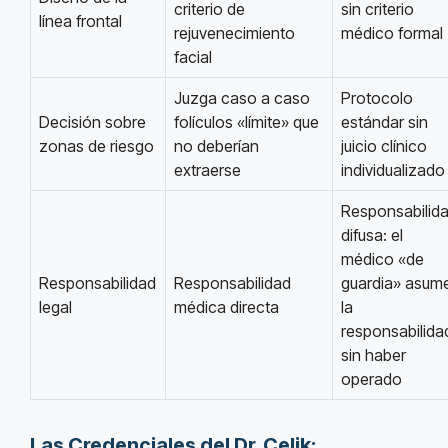
criterio de
sin criterio
línea frontal
rejuvenecimiento
médico formal
facial
Juzga caso a caso
Protocolo
Decisión sobre
folículos «límite» que
estándar sin
zonas de riesgo
no deberían
juicio clínico
extraerse
individualizado
Responsabilid
difusa: el
médico «de
Responsabilidad
Responsabilidad
guardia» asum
legal
médica directa
la
responsabilida
sin haber
operado
Las Credenciales del Dr. Celik: