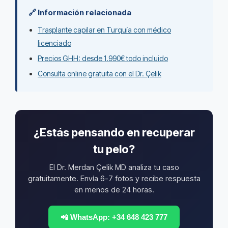
🔗 Información relacionada
Trasplante capilar en Turquía con médico
licenciado
Precios GHH: desde 1.990€ todo incluido
Consulta online gratuita con el Dr. Çelik
¿Estás pensando en recuperar
tu pelo?
El Dr. Merdan Çelik MD analiza tu caso
gratuitamente. Envía 6-7 fotos y recibe respuesta
en menos de 24 horas.
📲 WhatsApp: +34 648 423 777