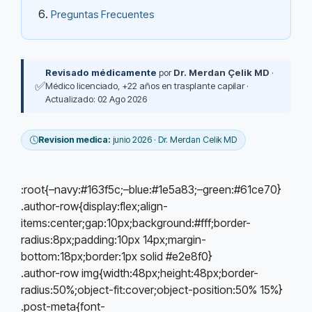
Preguntas Frecuentes
Revisado médicamente
por
Dr. Merdan Çelik MD
·
✅
Médico licenciado, +22 años en trasplante capilar ·
Actualizado: 02 Ago 2026
Revision medica:
junio 2026 · Dr. Merdan Celik MD
:root{–navy:#163f5c;–blue:#1e5a83;–green:#61ce70}
.author-row{display:flex;align-
items:center;gap:10px;background:#fff;border-
radius:8px;padding:10px 14px;margin-
bottom:18px;border:1px solid #e2e8f0}
.author-row img{width:48px;height:48px;border-
radius:50%;object-fit:cover;object-position:50% 15%}
.post-meta{font-