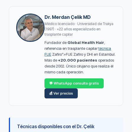
Dr. Merdan Çelik MD
Médico licenciado · Universidad de Trakya
(1997) · +22 años especializado en
trasplante capilar
Fundador de
Global Health Hair
,
referencia en trasplante capilar
técnica
FUE
Zafiro">FUE Zafiro y DHI en Estambul.
Más de
+20.000 pacientes
operados
desde 2002. Único cirujano que realiza él
mismo cada operación.
💬 WhatsApp consulta gratis
💰 Ver precios
Técnicas disponibles con el Dr. Çelik