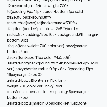
12px;text-align:left;font-weight:700}
td{padding:9px 12px;border-bottom:1px solid
#e2e8f0;background:#fff}
tr:nth-child(even) td{background:#f7f9fa}
.faq-item{border:1px solid #e2e8f0;border-
radius:8px;padding:13px 16px;background:#fff;margin-
bottom:9px}
.faq-q{font-weight:700;color:var(–navy);margin-
bottom:5px}
.faq-a{font-size:14px;color:#4a5568}
.related-box{background:#f0f6fb;border-left:4px solid
var(–navy);border-radius:0 8px 8px 0;padding:13px
16px;margin:24px 0}
.related-box .rl{font-size:11px;font-
weight:700;color:var(–navy);text-
transform:uppercase;letter-spacing:.5px;margin-
bottom:7px}
.related-box ul{margin:0;padding-left:16px;font-