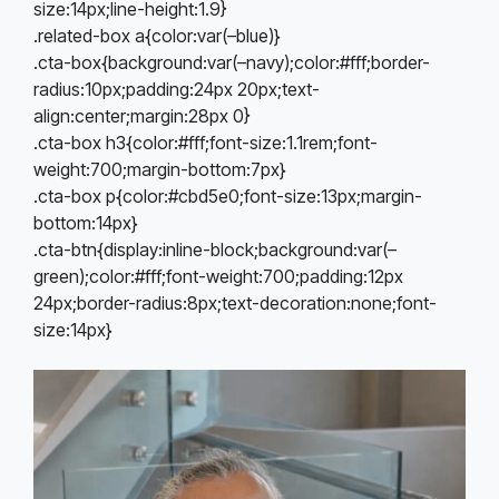
size:14px;line-height:1.9}
.related-box a{color:var(–blue)}
.cta-box{background:var(–navy);color:#fff;border-
radius:10px;padding:24px 20px;text-
align:center;margin:28px 0}
.cta-box h3{color:#fff;font-size:1.1rem;font-
weight:700;margin-bottom:7px}
.cta-box p{color:#cbd5e0;font-size:13px;margin-
bottom:14px}
.cta-btn{display:inline-block;background:var(–
green);color:#fff;font-weight:700;padding:12px
24px;border-radius:8px;text-decoration:none;font-
size:14px}