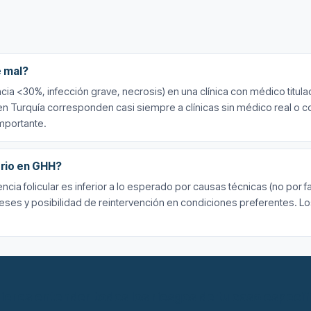
e mal?
cia <30%, infección grave, necrosis) en una clínica con médico titula
en Turquía corresponden casi siempre a clínicas sin médico real o co
importante.
orio en GHH?
ncia folicular es inferior a lo esperado por causas técnicas (no por f
eses y posibilidad de reintervención en condiciones preferentes. L
ieres entender todos los riesgos de tu caso específ