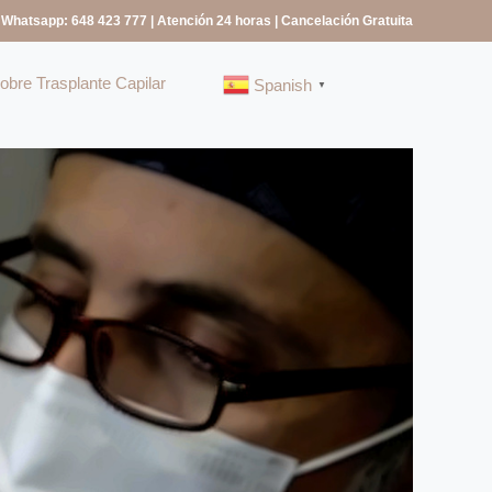
 Whatsapp: 648 423 777
| Atención 24 horas | Cancelación Gratuita
bre Trasplante Capilar
Spanish
▼