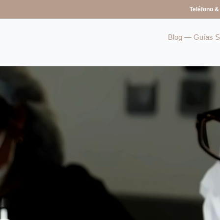
Teléfono &
Blog — Guías So