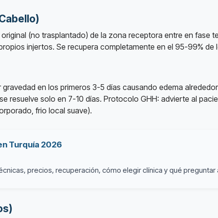
Cabello)
o original (no trasplantado) de la zona receptora entre en fas
s propios injertos. Se recupera completamente en el 95-99% de 
r gravedad en los primeros 3-5 días causando edema alrededor de
e resuelve solo en 7-10 días. Protocolo GHH: advierte al pacien
rporado, frio local suave).
 en Turquía 2026
cnicas, precios, recuperación, cómo elegir clínica y qué preguntar 
os)