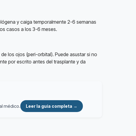
e telógena y caiga temporalmente 2-6 semanas
los casos a los 3-6 meses.
 los ojos (peri-orbital). Puede asustar si no
te por escrito antes del trasplante y da
al médico.
Leer la guía completa →