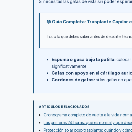
Si necesitas las gafas de vista sin poder esper
📖 Guía Completa: Trasplante Capilar 
Todo lo que debes saber antes de decidirte: técnic
Espuma o gasa bajo la patilla:
colocar 
significativamente
Gafas con apoyo en el cártilago auricu
Cordones de gafas:
si las gafas no qu
ARTÍCULOS RELACIONADOS
Cronograma completo de vuelta a la vida normal
Las primeras 24 horas: qué es normal y qué debe
Protección solar post-trasplante: cuándo y cóm