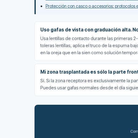
Protección con casco o accesorios: protocolos 
Uso gafas de vista con graduación alta. N
Usa lentillas de contacto durante las primeras 2
toleras lentillas, aplica el truco de la espuma b
en la oreja que en la sien como solución tempora
Mi zona trasplantada es sólo la parte fron
Sí. Si la zona receptora es exclusivamente la parte 
Puedes usar gafas normales desde el día siguien
¿Usas
Come