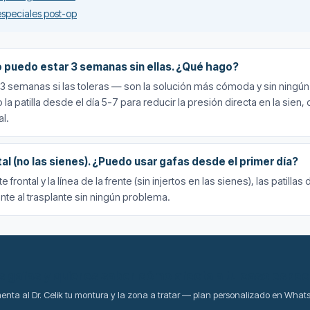
especiales post-op
o puedo estar 3 semanas sin ellas. ¿Qué hago?
-3 semanas si las toleras — son la solución más cómoda y sin ningún 
ajo la patilla desde el día 5-7 para reducir la presión directa en la 
l.
tal (no las sienes). ¿Puedo usar gafas desde el primer día?
frontal y la línea de la frente (sin injertos en las sienes), las patilla
te al trasplante sin ningún problema.
 gafas y quieres saber cómo afecta a tu caso espec
nta al Dr. Celik tu montura y la zona a tratar — plan personalizado en What