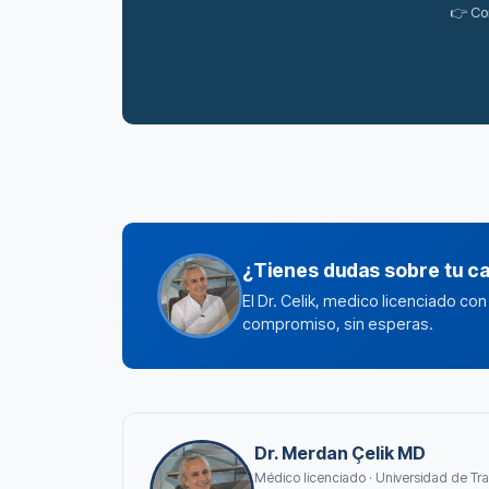
👉 Co
¿Tienes dudas sobre tu c
El Dr. Celik, medico licenciado co
compromiso, sin esperas.
Dr. Merdan Çelik MD
Médico licenciado · Universidad de Tra