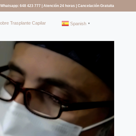
 Whatsapp: 648 423 777
| Atención 24 horas | Cancelación Gratuita
bre Trasplante Capilar
Spanish
▼