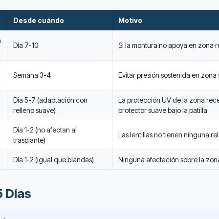
Desde cuándo
Motivo
a
Día 7-10
Si la montura no apoya en zona re
Semana 3-4
Evitar presión sostenida en zona
Día 5-7 (adaptación con
La protección UV de la zona rece
relleno suave)
protector suave bajo la patilla
Día 1-2 (no afectan al
Las lentillas no tienen ninguna r
trasplante)
Día 1-2 (igual que blandas)
Ninguna afectación sobre la zona
5 Días