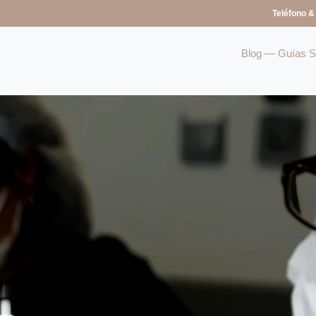
Teléfono &
Blog — Guías So