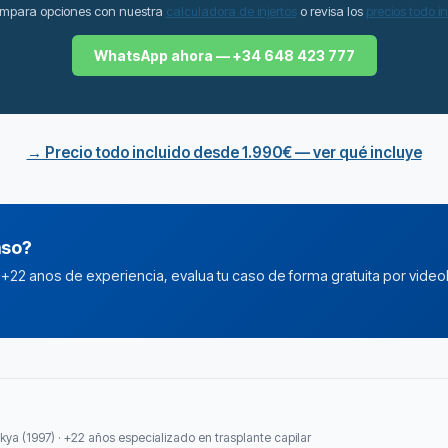
mpara opciones con nuestra
calculadora de injertos
o revisa los
precios todo i
WhatsApp ahora — +34 648 423 777
→ Precio todo incluido desde 1.990€ — ver qué incluye
aso?
n +22 anos de experiencia, evalua tu caso de forma gratuita por video
kya (1997) · +22 años especializado en trasplante capilar