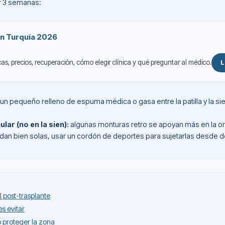
ar 3 semanas:
en Turquía 2026
as, precios, recuperación, cómo elegir clínica y qué preguntar al médico.
L
un pequeño relleno de espuma médica o gasa entre la patilla y la sien
lar (no en la sien):
algunas monturas retro se apoyan más en la ore
edan bien solas, usar un cordón de deportes para sujetarlas desde de
 post-trasplante
s evitar
o proteger la zona