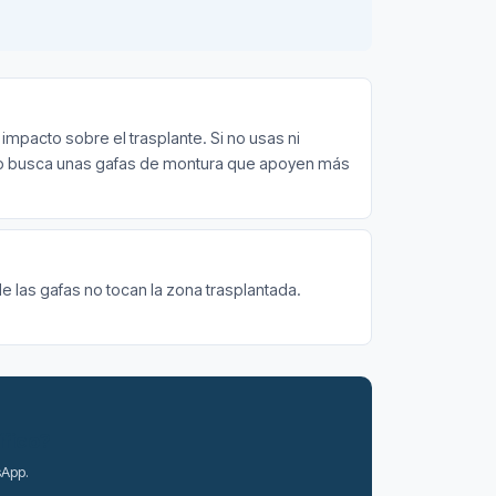
impacto sobre el trasplante. Si no usas ni
sien, o busca unas gafas de montura que apoyen más
s de las gafas no tocan la zona trasplantada.
ífico?
sApp.