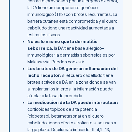
contacto (provocado por un alérgeno externo),
la DA tiene un componente genético
inmunológico (Th2) con brotes recurrentes. La
barrera cutánea está comprometida y el cuero
cabelludo tiene una reactividad aumentada a
estímulos físicos
No es lo mismo que la dermatitis
seborreica:
la DA tiene base alérgíco-
inmunológica; la dermatitis seborreica es por
Malassezia. Pueden coexistir
Los brotes de DA generan inflamación del
lecho receptor:
si el cuero cabelludo tiene
brotes activos de DA en la zona donde se van
a implantar los injertos, la inflamación puede
afectar a la tasa de prendida
La medicación de la DA puede interactuar:
corticoides tópicos de alta potencia
(clobetasol, betametasona) en el cuero
cabelludo tienen efecto atrofiante si se usan a
largo plazo. Dupilumab (inhibidor IL-4/IL-13,