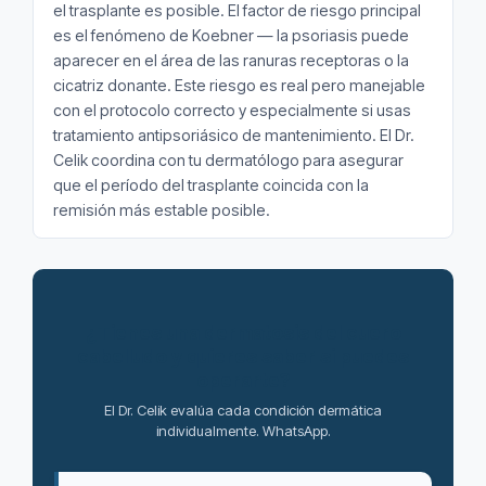
el trasplante es posible. El factor de riesgo principal
es el fenómeno de Koebner — la psoriasis puede
aparecer en el área de las ranuras receptoras o la
cicatriz donante. Este riesgo es real pero manejable
con el protocolo correcto y especialmente si usas
tratamiento antipsoriásico de mantenimiento. El Dr.
Celik coordina con tu dermatólogo para asegurar
que el período del trasplante coincida con la
remisión más estable posible.
¿Tienes una dermatosis del cuero
cabelludo y quieres saber si puedes
operarte?
El Dr. Celik evalúa cada condición dermática
individualmente. WhatsApp.