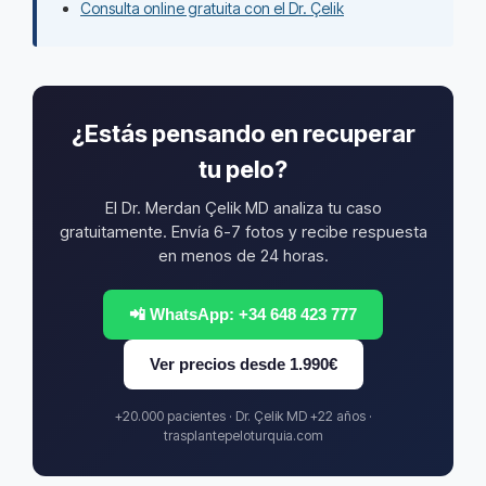
Consulta online gratuita con el Dr. Çelik
¿Estás pensando en recuperar
tu pelo?
El Dr. Merdan Çelik MD analiza tu caso
gratuitamente. Envía 6-7 fotos y recibe respuesta
en menos de 24 horas.
📲 WhatsApp: +34 648 423 777
Ver precios desde 1.990€
+20.000 pacientes · Dr. Çelik MD +22 años ·
trasplantepeloturquia.com