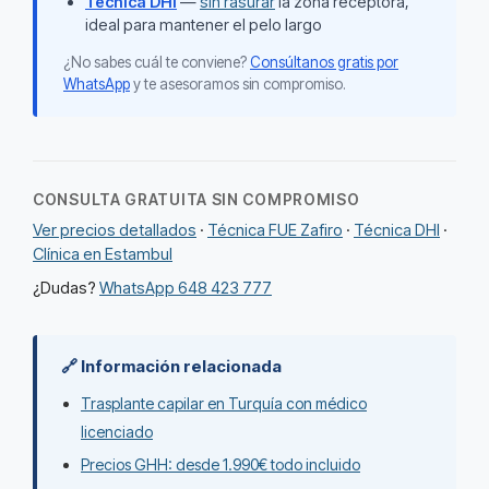
Técnica DHI
—
sin rasurar
la zona receptora,
ideal para mantener el pelo largo
¿No sabes cuál te conviene?
Consúltanos gratis por
WhatsApp
y te asesoramos sin compromiso.
CONSULTA GRATUITA SIN COMPROMISO
Ver precios detallados
·
Técnica FUE Zafiro
·
Técnica DHI
·
Clínica en Estambul
¿Dudas?
WhatsApp 648 423 777
🔗 Información relacionada
Trasplante capilar en Turquía con médico
licenciado
Precios GHH: desde 1.990€ todo incluido