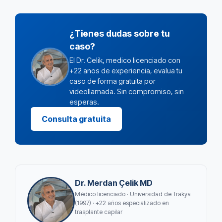
¿Tienes dudas sobre tu
caso?
El Dr. Celik, medico licenciado con
+22 anos de experiencia, evalua tu
caso de forma gratuita por
videollamada. Sin compromiso, sin
esperas.
Consulta gratuita
Dr. Merdan Çelik MD
Médico licenciado · Universidad de Trakya
(1997) · +22 años especializado en
trasplante capilar