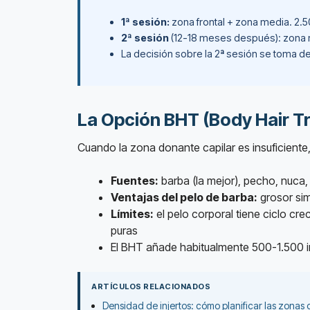
1ª sesión:
zona frontal + zona media. 2.5
2ª sesión
(12-18 meses después): zona med
La decisión sobre la 2ª sesión se toma de
La Opción BHT (Body Hair T
Cuando la zona donante capilar es insuficiente
Fuentes:
barba (la mejor), pecho, nuc
Ventajas del pelo de barba:
grosor sim
Límites:
el pelo corporal tiene ciclo cr
puras
El BHT añade habitualmente 500-1.500 
ARTÍCULOS RELACIONADOS
Densidad de injertos: cómo planificar las zonas c