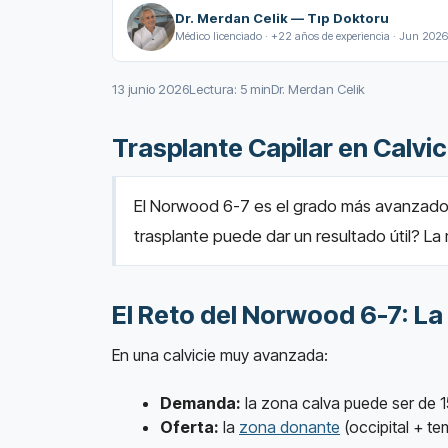
Dr. Merdan Celik — Tıp Doktoru
Médico licenciado · +22 años de experiencia · Jun 2026
13 junio 2026
Lectura: 5 min
Dr. Merdan Celik
Trasplante Capilar en Calv
El Norwood 6-7 es el grado más avanzado d
trasplante puede dar un resultado útil? La
El Reto del Norwood 6-7: L
En una calvicie muy avanzada:
Demanda:
la zona calva puede ser de
Oferta:
la
zona donante
(occipital + te