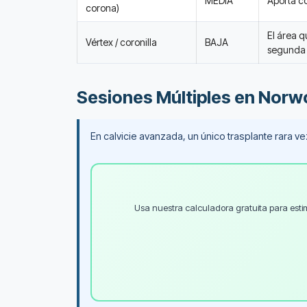
MEDIA
Aporta co
corona)
El área q
Vértex / coronilla
BAJA
segunda 
Sesiones Múltiples en Norw
En calvicie avanzada, un único trasplante rara v
Usa nuestra calculadora gratuita para esti