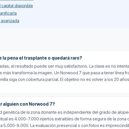
capital disponible
nificarla
ie avanzada
la pena el trasplante o quedará raro?
adas, el resultado puede ser muy satisfactorio. La clave es no inten
 que más transforma la imagen. Un Norwood 7 que pasa a tener línea f
lla siga con cobertura parcial. El objetivo no es volver a los 20 añ
er alguien con Norwood 7?
d genética de la zona donante es independiente del grado de alop
tual es 4.000-7.000 injertos extraibles de forma segura de la zona ca
 a 5.000-9.000. La evaluación presencial o con fotos es imprescindib