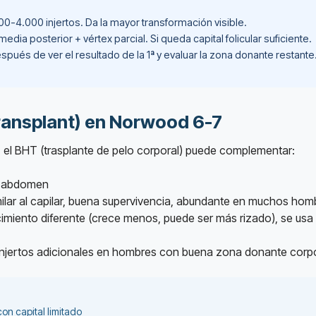
00-4.000 injertos. Da la mayor transformación visible.
ia posterior + vértex parcial. Si queda capital folicular suficiente.
spués de ver el resultado de la 1ª y evaluar la zona donante restante
ransplant) en Norwood 6-7
, el BHT (trasplante de pelo corporal) puede complementar:
a, abdomen
ilar al capilar, buena supervivencia, abundante en muchos hom
ecimiento diferente (crece menos, puede ser más rizado), se u
injertos adicionales en hombres con buena zona donante corp
on capital limitado