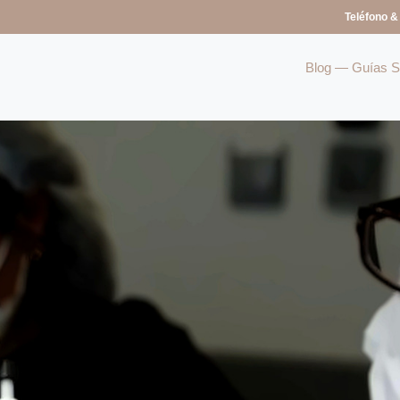
Teléfono &
Blog — Guías So