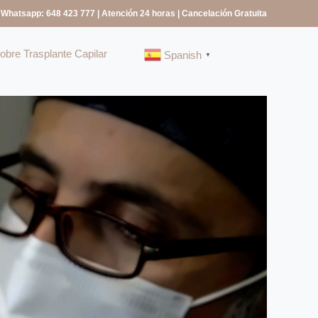
 Whatsapp: 648 423 777
| Atención 24 horas | Cancelación Gratuita
bre Trasplante Capilar
Spanish
▼