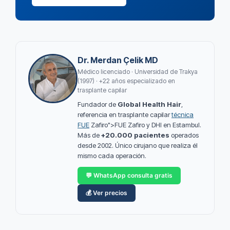
Dr. Merdan Çelik MD
Médico licenciado · Universidad de Trakya
(1997) · +22 años especializado en
trasplante capilar
Fundador de
Global Health Hair
,
referencia en trasplante capilar
técnica
FUE
Zafiro">FUE Zafiro y DHI en Estambul.
Más de
+20.000 pacientes
operados
desde 2002. Único cirujano que realiza él
mismo cada operación.
💬 WhatsApp consulta gratis
💰 Ver precios