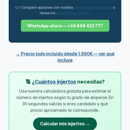
👉 Compara opciones con nuestra
calculadora de injertos
o
revisa los
precios todo incluido
.
WhatsApp ahora — +34 648 423 777
→ Precio todo incluido desde 1.990€ — ver qué
incluye
🔢 ¿
Cuántos injertos
necesitas?
Usa nuestra calculadora gratuita para estimar el
número de injertos según tu grado de alopecia. En
30 segundos sabrás si eres candidato y qué
precio aproximado te corresponde.
Calcular mis injertos →