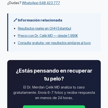
¿Dudas?
WhatsApp 648 423 777
🔗 Información relacionada
Resultados reales en GHH Estambul
Precio con Dr. Çelik MD — desde 1.990€
Consulta gratuita: ver resultados similares al tuyo
¿Estás pensando en recuperar
tu pelo?
El Dr. Merdan Çelik MD analiza tu caso
gratuitamente. Envía 6-7 fotos y recibe respuesta
en menos de 24 horas.