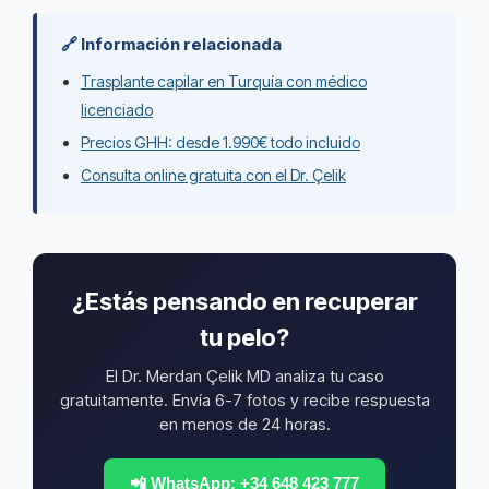
🔗 Información relacionada
Trasplante capilar en Turquía con médico
licenciado
Precios GHH: desde 1.990€ todo incluido
Consulta online gratuita con el Dr. Çelik
¿Estás pensando en recuperar
tu pelo?
El Dr. Merdan Çelik MD analiza tu caso
gratuitamente. Envía 6-7 fotos y recibe respuesta
en menos de 24 horas.
📲 WhatsApp: +34 648 423 777