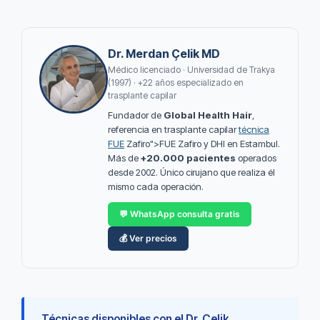
Dr. Merdan Çelik MD
Médico licenciado · Universidad de Trakya
(1997) · +22 años especializado en
trasplante capilar
Fundador de
Global Health Hair
,
referencia en trasplante capilar
técnica
FUE
Zafiro">FUE Zafiro y DHI en Estambul.
Más de
+20.000 pacientes
operados
desde 2002. Único cirujano que realiza él
mismo cada operación.
💬 WhatsApp consulta gratis
💰 Ver precios
Técnicas disponibles con el Dr. Çelik