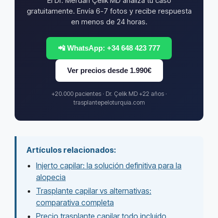
El Dr. Merdan Çelik MD analiza tu caso
gratuitamente. Envía 6-7 fotos y recibe respuesta
en menos de 24 horas.
📲 WhatsApp: +34 648 423 777
Ver precios desde 1.990€
+20.000 pacientes · Dr. Çelik MD +22 años ·
trasplantepeloturquia.com
Artículos relacionados:
Injerto capilar: la solución definitiva para la
alopecia
Trasplante capilar vs alternativas:
comparativa completa
Precio trasplante capilar todo incluido