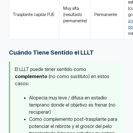
es
Muy alta
(c
Trasplante capilar FUE
(resultado
Permanente
gr
permanente)
zo
do
vi
Cuándo Tiene Sentido el LLLT
El LLLT puede tener sentido como
complemento
(no como sustituto) en estos
casos:
Alopecia muy leve / difusa en estadio
temprano donde el objetivo es frenar (no
recuperar)
Como complemento post-trasplante para
potenciar el rebrote y el grosor del pelo