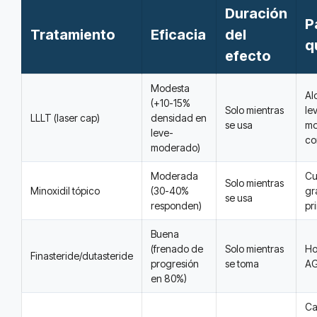
Duración
P
Tratamiento
Eficacia
del
q
efecto
Modesta
Al
(+10-15%
Solo mientras
le
LLLT (laser cap)
densidad en
se usa
mo
leve-
co
moderado)
Moderada
Cu
Solo mientras
Minoxidil tópico
(30-40%
gr
se usa
responden)
pr
Buena
(frenado de
Solo mientras
Ho
Finasteride/dutasteride
progresión
se toma
A
en 80%)
Ca