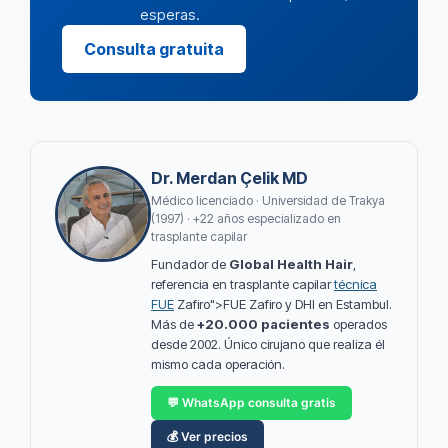
esperas.
Consulta gratuita
Dr. Merdan Çelik MD
Médico licenciado · Universidad de Trakya
(1997) · +22 años especializado en
trasplante capilar
Fundador de
Global Health Hair
,
referencia en trasplante capilar
técnica
FUE
Zafiro">FUE Zafiro y DHI en Estambul.
Más de
+20.000 pacientes
operados
desde 2002. Único cirujano que realiza él
mismo cada operación.
💬 WhatsApp consulta gratis
💰 Ver precios