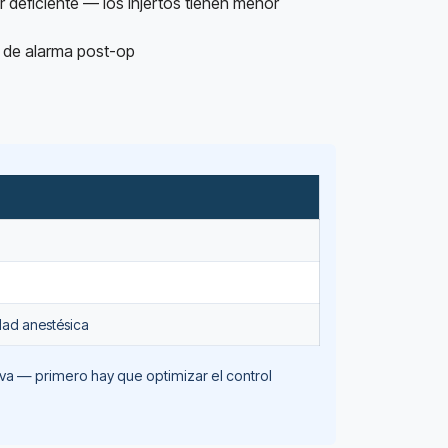
 deficiente — los injertos tienen menor
l de alarma post-op
dad anestésica
va — primero hay que optimizar el control