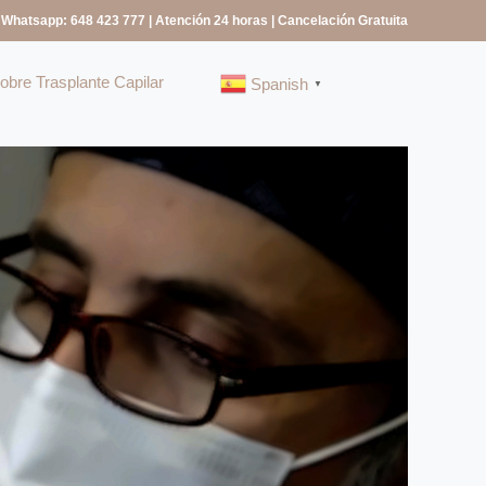
 Whatsapp: 648 423 777
| Atención 24 horas | Cancelación Gratuita
bre Trasplante Capilar
Spanish
▼