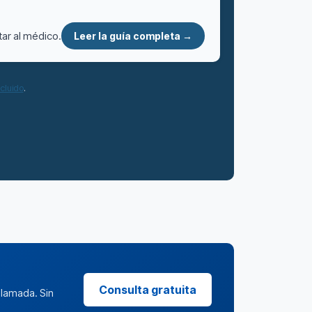
tar al médico.
Leer la guía completa →
ncluido
.
Consulta gratuita
llamada. Sin