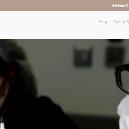
Teléfono &
Blog — Guías So