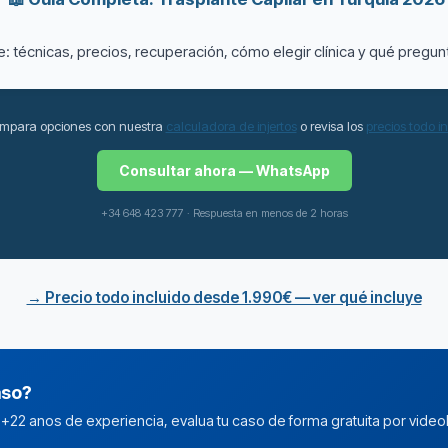
 técnicas, precios, recuperación, cómo elegir clínica y qué pregun
mpara opciones con nuestra
calculadora de injertos
o revisa los
precios todo i
Consultar ahora — WhatsApp
+34 648 423 777 · Respuesta en menos de 2 horas
→ Precio todo incluido desde 1.990€ — ver qué incluye
aso?
n +22 anos de experiencia, evalua tu caso de forma gratuita por video