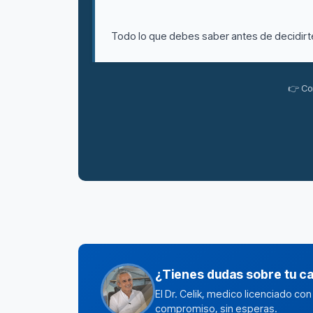
Todo lo que debes saber antes de decidirte:
👉 Co
¿Tienes dudas sobre tu c
El Dr. Celik, medico licenciado co
compromiso, sin esperas.