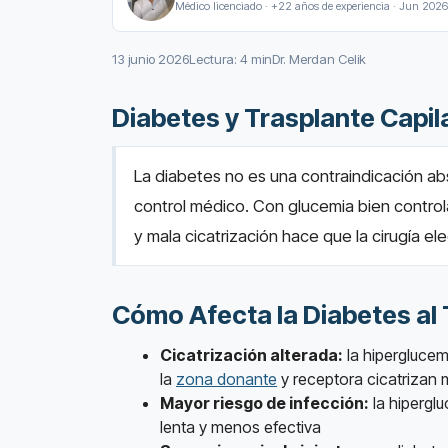
Médico licenciado · +22 años de experiencia · Jun 2026
13 junio 2026
Lectura: 4 min
Dr. Merdan Celik
Diabetes y Trasplante Capil
La diabetes no es una contraindicación abs
control médico. Con glucemia bien contro
y mala cicatrización hace que la cirugía el
Cómo Afecta la Diabetes al 
Cicatrización alterada:
la hiperglucem
la
zona donante
y receptora cicatrizan 
Mayor riesgo de infección:
la hiperglu
lenta y menos efectiva