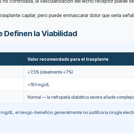
 no controlada, la vascularización del lecho receptor puede ser
trasplante capilar, pero puede enmascarar dolor que sería seña
 Definen la Viabilidad
Valor recomendado para el trasplante
<7,5% (idealmente <7%)
<180 mg/dL
Normal — la nefropatía diabética severa añade compleji
dL, el riesgo-beneficio generalmente no justifica la cirugía electi