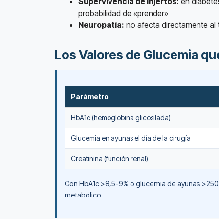
Supervivencia de injertos:
en diabetes
probabilidad de «prender»
Neuropatía:
no afecta directamente al 
Los Valores de Glucemia que
Parámetro
HbA1c (hemoglobina glicosilada)
Glucemia en ayunas el día de la cirugía
Creatinina (función renal)
Con HbA1c >8,5-9% o glucemia de ayunas >250 mg/
metabólico.