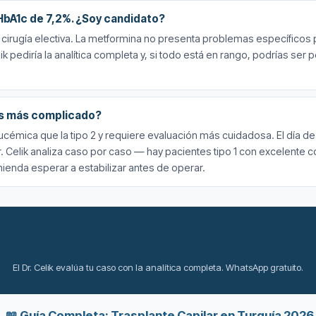
 HbA1c de 7,2%. ¿Soy candidato?
irugía electiva. La metformina no presenta problemas específicos par
ik pediría la analítica completa y, si todo está en rango, podrías se
¿Es más complicado?
ucémica que la tipo 2 y requiere evaluación más cuidadosa. El día de l
. Celik analiza caso por caso — hay pacientes tipo 1 con excelente c
ienda esperar a estabilizar antes de operar.
s diabetes y quieres saber si eres candidato al tras
El Dr. Celik evalúa tu caso con la analítica completa. WhatsApp gratuito.
📖 Guía Completa: Trasplante Capilar en Turquía 2026