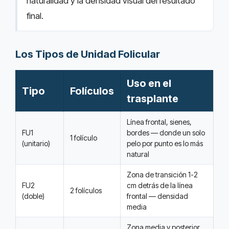
naturalidad y la densidad visual del resultado
final.
Los Tipos de Unidad Folicular
Uso en el
Tipo
Folículos
trasplante
Línea frontal, sienes,
FU1
bordes — donde un solo
1 folículo
(unitario)
pelo por punto es lo más
natural
Zona de transición 1-2
FU2
cm detrás de la línea
2 folículos
(doble)
frontal — densidad
media
Zona media y posterior