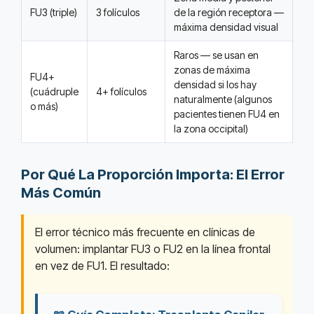
FU3 (triple)
3 folículos
de la región receptora —
máxima densidad visual
Raros — se usan en
zonas de máxima
FU4+
densidad si los hay
(cuádruple
4+ folículos
naturalmente (algunos
o más)
pacientes tienen FU4 en
la zona occipital)
Por Qué La Proporción Importa: El Error
Más Común
El error técnico más frecuente en clínicas de
volumen: implantar FU3 o FU2 en la línea frontal
en vez de FU1. El resultado: