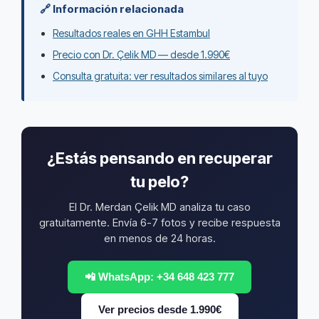
🔗 Información relacionada
Resultados reales en GHH Estambul
Precio con Dr. Çelik MD — desde 1.990€
Consulta gratuita: ver resultados similares al tuyo
¿Estás pensando en recuperar
tu pelo?
El Dr. Merdan Çelik MD analiza tu caso
gratuitamente. Envía 6-7 fotos y recibe respuesta
en menos de 24 horas.
📲 WhatsApp: +34 648 423 777
Ver precios desde 1.990€