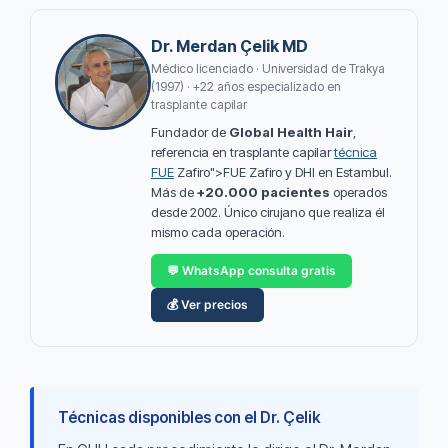
Dr. Merdan Çelik MD
Médico licenciado · Universidad de Trakya
(1997) · +22 años especializado en
trasplante capilar
Fundador de
Global Health Hair
,
referencia en trasplante capilar
técnica
FUE
Zafiro">FUE Zafiro y DHI en Estambul.
Más de
+20.000 pacientes
operados
desde 2002. Único cirujano que realiza él
mismo cada operación.
💬 WhatsApp consulta gratis
💰 Ver precios
Técnicas disponibles con el Dr. Çelik