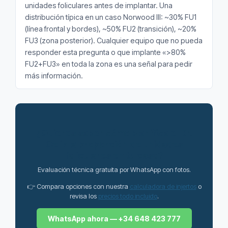
unidades foliculares antes de implantar. Una
distribución típica en un caso Norwood III: ~30% FU1
(línea frontal y bordes), ~50% FU2 (transición), ~20%
FU3 (zona posterior). Cualquier equipo que no pueda
responder esta pregunta o que implante «>80%
FU2+FU3» en toda la zona es una señal para pedir
más información.
¿Quieres saber cómo planifica el Dr.
Celik la proporción de unidades
foliculares en tu caso?
Evaluación técnica gratuita por WhatsApp con fotos.
👉 Compara opciones con nuestra
calculadora de injertos
o
revisa los
precios todo incluido
.
WhatsApp ahora — +34 648 423 777