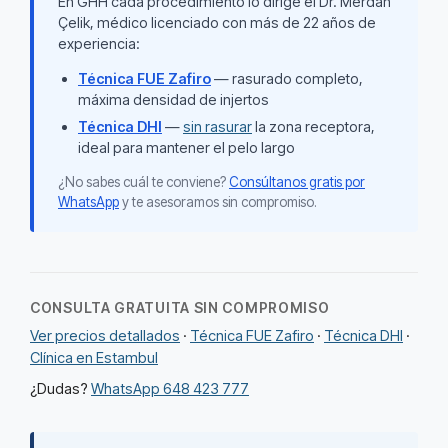
En GHH cada procedimiento lo dirige el Dr. Merdan
Çelik, médico licenciado con más de 22 años de
experiencia:
Técnica FUE Zafiro
— rasurado completo,
máxima densidad de injertos
Técnica DHI
—
sin rasurar
la zona receptora,
ideal para mantener el pelo largo
¿No sabes cuál te conviene?
Consúltanos gratis por
WhatsApp
y te asesoramos sin compromiso.
CONSULTA GRATUITA SIN COMPROMISO
Ver precios detallados
·
Técnica FUE Zafiro
·
Técnica DHI
·
Clínica en Estambul
¿Dudas?
WhatsApp 648 423 777