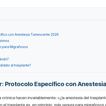
ecífico con Anestesia Tumescente 2026
nismos
te para Migrañosos
a
uándo?
didato al trasplante?
ar: Protocolo Específico con Anestes
 crónica hacen invariablemente: «¿la anestesia del trasplan
n el trasplante es, en principio, más segura para migrañoso