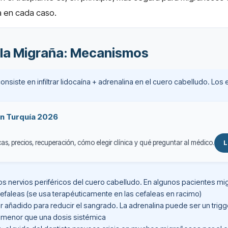
úa en cada caso.
 la Migraña: Mecanismos
nsiste en infiltrar lidocaína + adrenalina en el cuero cabelludo. Los
en Turquía 2026
as, precios, recuperación, cómo elegir clínica y qué preguntar al médico.
L
os nervios periféricos del cuero cabelludo. En algunos pacientes m
cefaleas (se usa terapéuticamente en las cefaleas en racimo)
r añadido para reducir el sangrado. La adrenalina puede ser un tri
o menor que una dosis sistémica