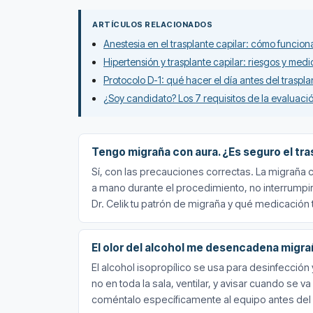
ARTÍCULOS RELACIONADOS
Anestesia en el trasplante capilar: cómo funciona
Hipertensión y trasplante capilar: riesgos y med
Protocolo D-1: qué hacer el día antes del traspla
¿Soy candidato? Los 7 requisitos de la evaluac
Tengo migraña con aura. ¿Es seguro el tra
Sí, con las precauciones correctas. La migraña c
a mano durante el procedimiento, no interrumpir l
Dr. Celik tu patrón de migraña y qué medicación 
El olor del alcohol me desencadena migrañ
El alcohol isopropílico se usa para desinfecció
no en toda la sala, ventilar, y avisar cuando se va
coméntalo específicamente al equipo antes d