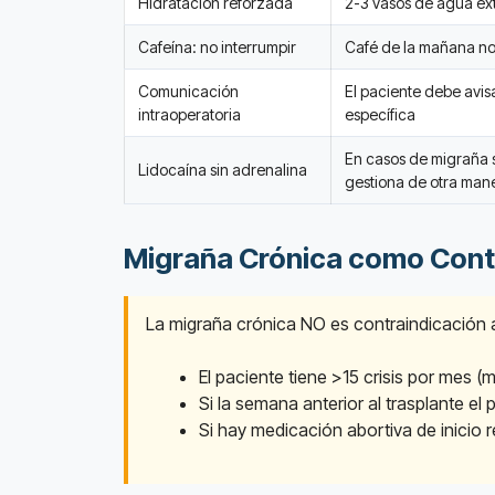
Hidratación reforzada
2-3 vasos de agua extr
Cafeína: no interrumpir
Café de la mañana nor
Comunicación
El paciente debe avisa
intraoperatoria
específica
En casos de migraña se
Lidocaína sin adrenalina
gestiona de otra man
Migraña Crónica como Cont
La migraña crónica NO es contraindicación a
El paciente tiene >15 crisis por mes (
Si la semana anterior al trasplante el
Si hay medicación abortiva de inicio r