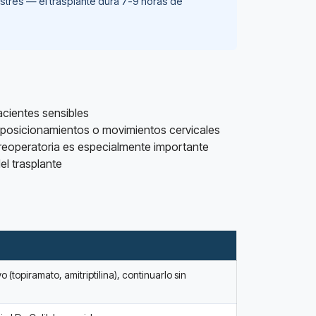
strés — el trasplante dura 7-9 horas de
acientes sensibles
posicionamientos o movimientos cervicales
preoperatoria es especialmente importante
el trasplante
 (topiramato, amitriptilina), continuarlo sin