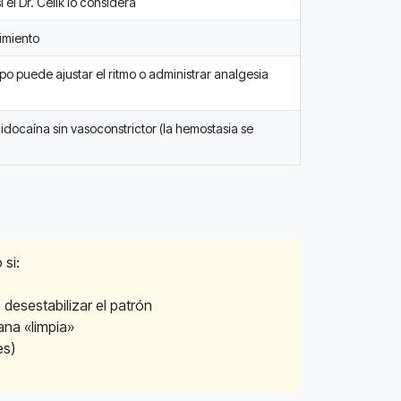
 el Dr. Celik lo considera
imiento
po puede ajustar el ritmo o administrar analgesia
lidocaína sin vasoconstrictor (la hemostasia se
 si:
 desestabilizar el patrón
ana «limpia»
es)