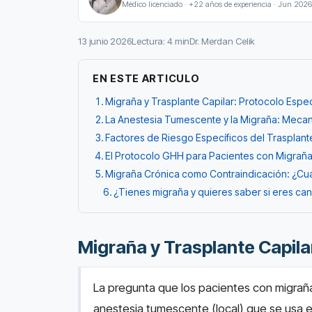
Médico licenciado · +22 años de experiencia · Jun 2026
13 junio 2026
Lectura: 4 min
Dr. Merdan Celik
EN ESTE ARTICULO
Migraña y Trasplante Capilar: Protocolo Esp
La Anestesia Tumescente y la Migraña: Meca
Factores de Riesgo Específicos del Trasplan
El Protocolo GHH para Pacientes con Migrañ
Migraña Crónica como Contraindicación: ¿C
¿Tienes migraña y quieres saber si eres can
Migraña y Trasplante Capil
La pregunta que los pacientes con migraña
anestesia tumescente (local) que se usa e