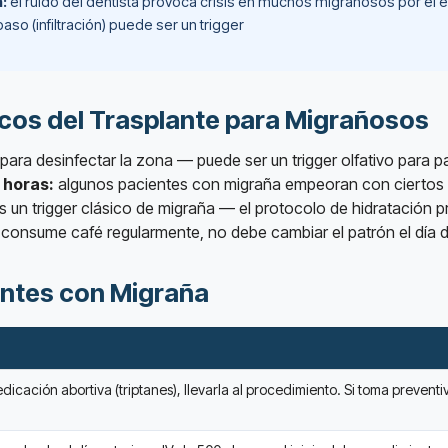
n:
el ruido del dentista provoca crisis en muchos migrañosos por el e
aso (infiltración) puede ser un trigger
icos del Trasplante para Migrañosos
ara desinfectar la zona — puede ser un trigger olfativo para p
 horas:
algunos pacientes con migraña empeoran con ciertos 
s un trigger clásico de migraña — el protocolo de hidratación 
e consume café regularmente, no debe cambiar el patrón el día d
entes con Migraña
dicación abortiva (triptanes), llevarla al procedimiento. Si toma preventivo