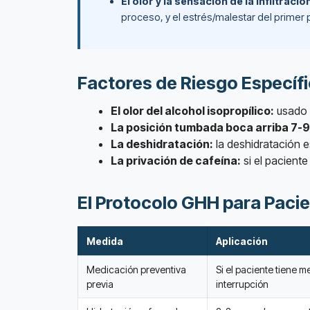
El olor y la sensación de la infiltració
proceso, y el estrés/malestar del primer p
Factores de Riesgo Específ
El olor del alcohol isopropílico:
usado p
La posición tumbada boca arriba 7-9
La deshidratación:
la deshidratación e
La privación de cafeína:
si el pacient
El Protocolo GHH para Paci
Medida
Aplicación
Medicación preventiva
Si el paciente tiene me
previa
interrupción