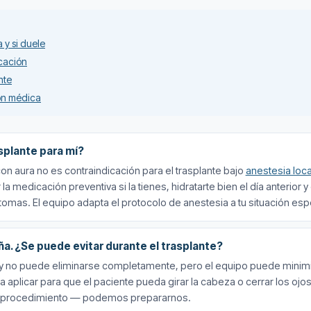
 y si duele
icación
nte
ión médica
splante para mí?
on aura no es contraindicación para el trasplante bajo
anestesia loca
a medicación preventiva si la tienes, hidratarte bien el día anterior y
tomas. El equipo adapta el protocolo de anestesia a tu situación espe
a. ¿Se puede evitar durante el trasplante?
n y no puede eliminarse completamente, pero el equipo puede minimiz
 a aplicar para que el paciente pueda girar la cabeza o cerrar los ojos.
el procedimiento — podemos prepararnos.