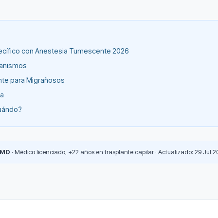
pecífico con Anestesia Tumescente 2026
canismos
ante para Migrañosos
ña
Cuándo?
 MD
· Médico licenciado, +22 años en trasplante capilar · Actualizado: 29 Jul 2