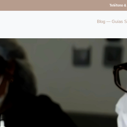
Teléfono &
Blog — Guías So