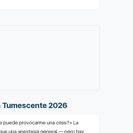
ia Tumescente 2026
te puede provocarme una crisis?» La
s que una anestesia general — pero hay