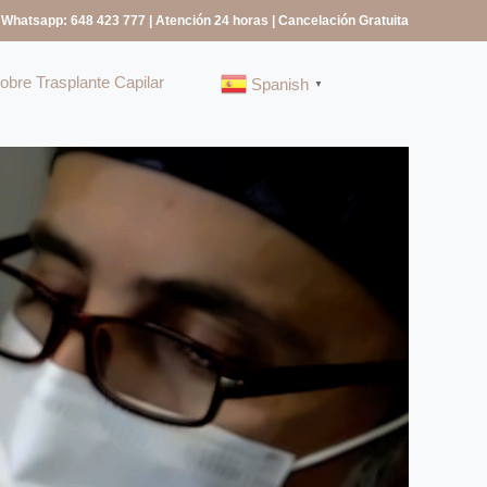
 Whatsapp: 648 423 777
| Atención 24 horas | Cancelación Gratuita
bre Trasplante Capilar
Spanish
▼