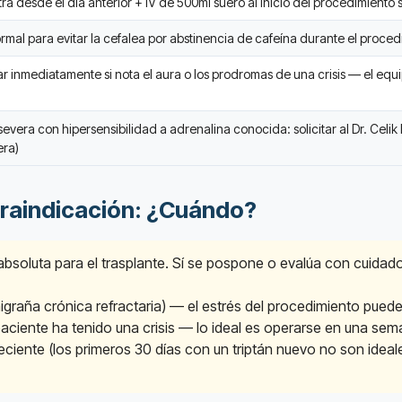
a desde el día anterior + IV de 500ml suero al inicio del procedimiento si
mal para evitar la cefalea por abstinencia de cafeína durante el proced
r inmediatamente si nota el aura o los prodromas de una crisis — el equi
vera con hipersensibilidad a adrenalina conocida: solicitar al Dr. Celik 
era)
raindicación: ¿Cuándo?
bsoluta para el trasplante. Sí se pospone o evalúa con cuidado
migraña crónica refractaria) — el estrés del procedimiento puede
 paciente ha tenido una crisis — lo ideal es operarse en una sem
eciente (los primeros 30 días con un triptán nuevo no son ideal