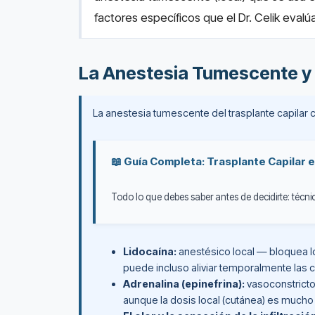
factores específicos que el Dr. Celik eval
La Anestesia Tumescente y
La anestesia tumescente del trasplante capilar co
📖 Guía Completa: Trasplante Capilar 
Todo lo que debes saber antes de decidirte: técnic
Lidocaína:
anestésico local — bloquea l
puede incluso aliviar temporalmente las 
Adrenalina (epinefrina):
vasoconstricto
aunque la dosis local (cutánea) es much