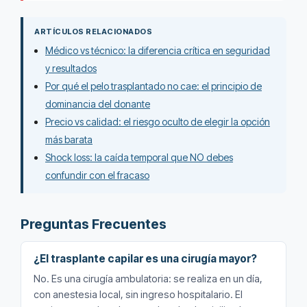
ARTÍCULOS RELACIONADOS
Médico vs técnico: la diferencia crítica en seguridad
y resultados
Por qué el pelo trasplantado no cae: el principio de
dominancia del donante
Precio vs calidad: el riesgo oculto de elegir la opción
más barata
Shock loss: la caída temporal que NO debes
confundir con el fracaso
Preguntas Frecuentes
¿El trasplante capilar es una cirugía mayor?
No. Es una cirugía ambulatoria: se realiza en un día,
con anestesia local, sin ingreso hospitalario. El