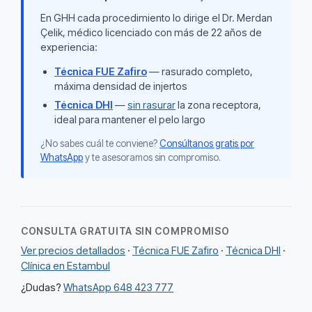
En GHH cada procedimiento lo dirige el Dr. Merdan
Çelik, médico licenciado con más de 22 años de
experiencia:
Técnica FUE Zafiro
— rasurado completo,
máxima densidad de injertos
Técnica DHI
—
sin rasurar
la zona receptora,
ideal para mantener el pelo largo
¿No sabes cuál te conviene?
Consúltanos gratis por
WhatsApp
y te asesoramos sin compromiso.
CONSULTA GRATUITA SIN COMPROMISO
Ver precios detallados
·
Técnica FUE Zafiro
·
Técnica DHI
·
Clínica en Estambul
¿Dudas?
WhatsApp 648 423 777