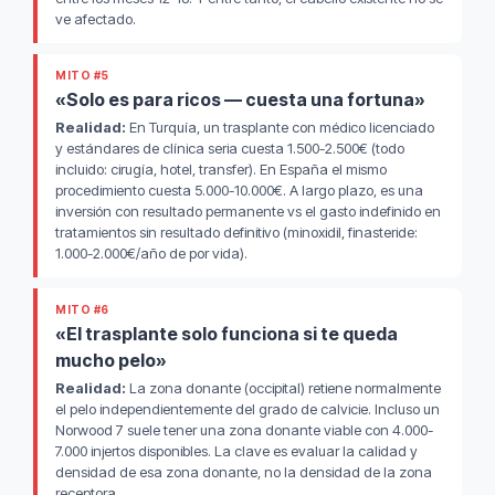
ve afectado.
MITO #5
«Solo es para ricos — cuesta una fortuna»
Realidad:
En Turquía, un trasplante con médico licenciado
y estándares de clínica seria cuesta 1.500-2.500€ (todo
incluido: cirugía, hotel, transfer). En España el mismo
procedimiento cuesta 5.000-10.000€. A largo plazo, es una
inversión con resultado permanente vs el gasto indefinido en
tratamientos sin resultado definitivo (minoxidil, finasteride:
1.000-2.000€/año de por vida).
MITO #6
«El trasplante solo funciona si te queda
mucho pelo»
Realidad:
La zona donante (occipital) retiene normalmente
el pelo independientemente del grado de calvicie. Incluso un
Norwood 7 suele tener una zona donante viable con 4.000-
7.000 injertos disponibles. La clave es evaluar la calidad y
densidad de esa zona donante, no la densidad de la zona
receptora.