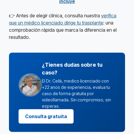
incluye
👉 Antes de elegir clínica, consulta nuestra
verifica
que un médico licenciado dirige tu trasplante
: una
comprobación rápida que marca la diferencia en el
resultado.
¿Tienes dudas sobre tu
caso?
El Dr. Celik, medico licenciado con
+22 anos de experiencia, evalua tu
caso de forma gratuita por
videollamada. Sin compromiso, sin
esperas.
Consulta gratuita