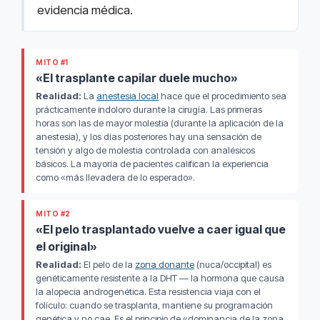
evidencia médica.
MITO #1
«El trasplante capilar duele mucho»
Realidad:
La
anestesia local
hace que el procedimiento sea
prácticamente indoloro durante la cirugía. Las primeras
horas son las de mayor molestia (durante la aplicación de la
anestesia), y los días posteriores hay una sensación de
tensión y algo de molestia controlada con analésicos
básicos. La mayoría de pacientes califican la experiencia
como «más llevadera de lo esperado».
MITO #2
«El pelo trasplantado vuelve a caer igual que
el original»
Realidad:
El pelo de la
zona donante
(nuca/occipital) es
genéticamente resistente a la DHT — la hormona que causa
la alopecia androgenética. Esta resistencia viaja con el
folículo: cuando se trasplanta, mantiene su programación
genética y no cae. Es el principio de «dominancia de la zona