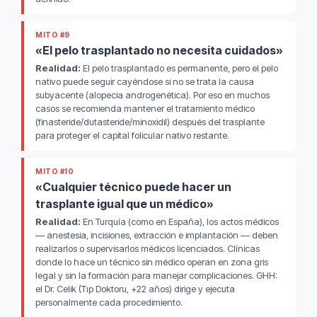
MITO #9
«El pelo trasplantado no necesita cuidados»
Realidad:
El pelo trasplantado es permanente, pero el pelo
nativo puede seguir cayéndose si no se trata la causa
subyacente (alopecia androgenética). Por eso en muchos
casos se recomienda mantener el tratamiento médico
(finasteride/dutasteride/minoxidil) después del trasplante
para proteger el capital folicular nativo restante.
MITO #10
«Cualquier técnico puede hacer un
trasplante igual que un médico»
Realidad:
En Turquía (como en España), los actos médicos
— anestesia, incisiones, extracción e implantación — deben
realizarlos o supervisarlos médicos licenciados. Clínicas
donde lo hace un técnico sin médico operan en zona gris
legal y sin la formación para manejar complicaciones. GHH:
el Dr. Celik (Tıp Doktoru, +22 años) dirige y ejecuta
personalmente cada procedimiento.