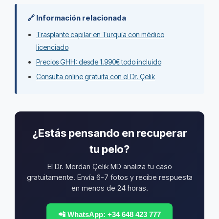
🔗 Información relacionada
Trasplante capilar en Turquía con médico
licenciado
Precios GHH: desde 1.990€ todo incluido
Consulta online gratuita con el Dr. Çelik
¿Estás pensando en recuperar
tu pelo?
El Dr. Merdan Çelik MD analiza tu caso
gratuitamente. Envía 6-7 fotos y recibe respuesta
en menos de 24 horas.
📲 WhatsApp: +34 648 423 777