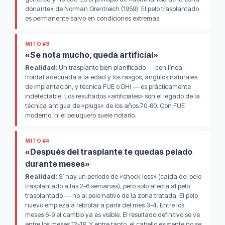
donante» de Norman Orentreich (1959). El pelo trasplantado
es permanente salvo en condiciones extremas.
MITO #3
«Se nota mucho, queda artificial»
Realidad:
Un trasplante bien planificado — con línea
frontal adecuada a la edad y los rasgos, ángulos naturales
de implantación, y técnica FUE o DHI — es prácticamente
indetectable. Los resultados «artificiales» son el legado de la
técnica antigua de «plugs» de los años 70-80. Con FUE
moderno, ni el peluquero suele notarlo.
MITO #4
«Después del trasplante te quedas pelado
durante meses»
Realidad:
Sí hay un período de «shock loss» (caída del pelo
trasplantado a las 2-6 semanas), pero solo afecta al pelo
trasplantado — no al pelo nativo de la zona tratada. El pelo
nuevo empieza a rebrotar a partir del mes 3-4. Entre los
meses 6-9 el cambio ya es visible. El resultado definitivo se ve
entre los meses 12-18. Y entre tanto, el cabello existente no se