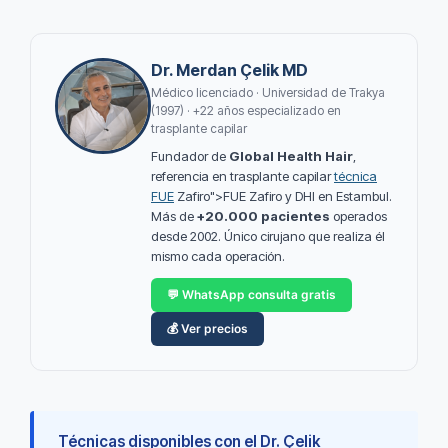
Dr. Merdan Çelik MD
Médico licenciado · Universidad de Trakya
(1997) · +22 años especializado en
trasplante capilar
Fundador de
Global Health Hair
,
referencia en trasplante capilar
técnica
FUE
Zafiro">FUE Zafiro y DHI en Estambul.
Más de
+20.000 pacientes
operados
desde 2002. Único cirujano que realiza él
mismo cada operación.
💬 WhatsApp consulta gratis
💰 Ver precios
Técnicas disponibles con el Dr. Çelik