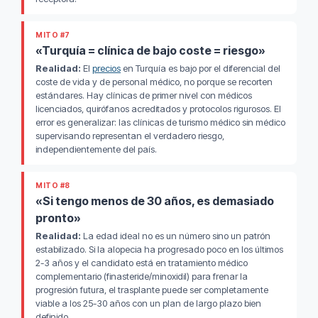
MITO #7
«Turquía = clínica de bajo coste = riesgo»
Realidad:
El
precios
en Turquía es bajo por el diferencial del
coste de vida y de personal médico, no porque se recorten
estándares. Hay clínicas de primer nivel con médicos
licenciados, quirófanos acreditados y protocolos rigurosos. El
error es generalizar: las clínicas de turismo médico sin médico
supervisando representan el verdadero riesgo,
independientemente del país.
MITO #8
«Si tengo menos de 30 años, es demasiado
pronto»
Realidad:
La edad ideal no es un número sino un patrón
estabilizado. Si la alopecia ha progresado poco en los últimos
2-3 años y el candidato está en tratamiento médico
complementario (finasteride/minoxidil) para frenar la
progresión futura, el trasplante puede ser completamente
viable a los 25-30 años con un plan de largo plazo bien
definido.