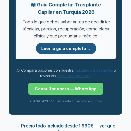
📖 Guía Completa: Trasplante
Capilar en Turquía 2026
Todo lo que debes saber antes de decidirte:
técnicas, precios, recuperación, cómo elegir
clínica y qué preguntar al médico.
Leer la guía completa →
👉 Compara opciones con nuestra
calculadora de injertos
o
revisa los
precios todo incluido
.
Consultar ahora — WhatsApp
+34 648 423 777 · Respuesta en menos de 2 horas
→ Precio todo incluido desde 1.990€ — ver qué