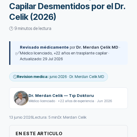
Capilar Desmentidos por el Dr.
Celik (2026)
🕐 9 minutos de lectura
Revisado médicamente
por
Dr. Merdan Çelik MD
·
✅
Médico licenciado, +22 años en trasplante capilar ·
Actualizado: 29 Jul 2026
Revision medica:
junio 2026 · Dr. Merdan Celik MD
Dr. Merdan Celik — Tıp Doktoru
Médico licenciado · +22 años de experiencia · Jun 2026
13 junio 2026
Lectura: 5 min
Dr. Merdan Celik
EN ESTE ARTICULO