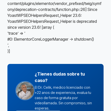
content/plugins/elementor/vendor_prefixed/twig/symf
ony/deprecation-contracts/function.php::26] Since
YoastWPSEOHelpersRequest_Helper 23.6:
YoastWPSEOHelpersRequest_Helper is deprecated
since version 23.6! [array (
‘trace’ => ‘
#0: ElementorCoreLoggerManager -> shutdown()
‘,
)]
¿Tienes dudas sobre tu
caso?
El Dr. Celik, medico licenciado con
+22 anos de experiencia, evalua tu
caso de forma gratuita por
videollamada. Sin compromiso, sin
esperas.