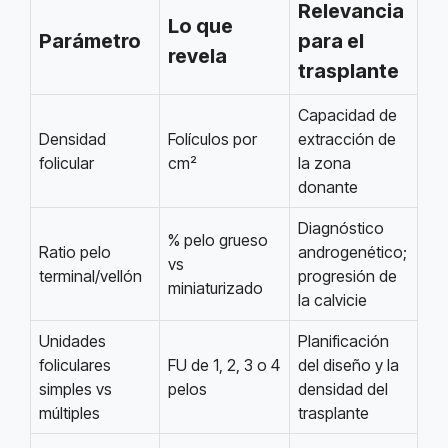
Relevancia
Lo que
Parámetro
para el
revela
trasplante
Capacidad de
Densidad
Folículos por
extracción de
folicular
cm²
la zona
donante
Diagnóstico
% pelo grueso
Ratio pelo
androgenético;
vs
terminal/vellón
progresión de
miniaturizado
la calvicie
Unidades
Planificación
foliculares
FU de 1, 2, 3 o 4
del diseño y la
simples vs
pelos
densidad del
múltiples
trasplante