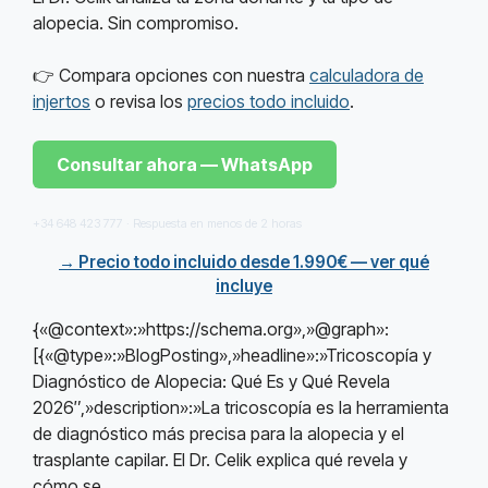
alopecia. Sin compromiso.
👉 Compara opciones con nuestra
calculadora de
injertos
o revisa los
precios todo incluido
.
Consultar ahora — WhatsApp
+34 648 423 777 · Respuesta en menos de 2 horas
→ Precio todo incluido desde 1.990€ — ver qué
incluye
{«@context»:»https://schema.org»,»@graph»:
[{«@type»:»BlogPosting»,»headline»:»Tricoscopía y
Diagnóstico de Alopecia: Qué Es y Qué Revela
2026″,»description»:»La tricoscopía es la herramienta
de diagnóstico más precisa para la alopecia y el
trasplante capilar. El Dr. Celik explica qué revela y
cómo se