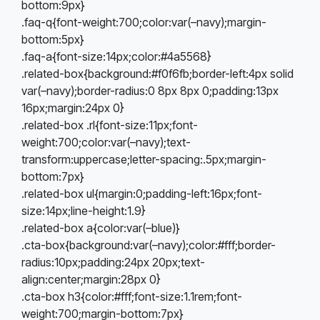
bottom:9px}
.faq-q{font-weight:700;color:var(–navy);margin-
bottom:5px}
.faq-a{font-size:14px;color:#4a5568}
.related-box{background:#f0f6fb;border-left:4px solid
var(–navy);border-radius:0 8px 8px 0;padding:13px
16px;margin:24px 0}
.related-box .rl{font-size:11px;font-
weight:700;color:var(–navy);text-
transform:uppercase;letter-spacing:.5px;margin-
bottom:7px}
.related-box ul{margin:0;padding-left:16px;font-
size:14px;line-height:1.9}
.related-box a{color:var(–blue)}
.cta-box{background:var(–navy);color:#fff;border-
radius:10px;padding:24px 20px;text-
align:center;margin:28px 0}
.cta-box h3{color:#fff;font-size:1.1rem;font-
weight:700;margin-bottom:7px}