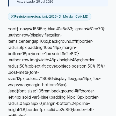
Actualizado: 29 Jul 2026
Revision medica:
junio 2026 · Dr. Merdan Celik MD
:root{–navy:#163f5c;–blue:#1e5a83;–green:#61ce70}
.author-row{display:flex;align-
items:center;gap:10px;background:#fff;border-
radius:8px;padding:10px 14px;margin-
bottom:18px;border:1px solid #e2e8f0}
.author-row img{width:48px;height:48px;border-
radius:50%;object-fit:cover;object-position:50% 15%}
.post-meta{font-
size:12px;color:#718096;display:flex;gap:14px;flex-
wrap:wrap;margin-bottom:16px}
.lead{font-size:1.05rem;background:#fff;border-
left:4px solid var(–blue);padding:14px 18px;border-
radius:0 8px 8px 0;margin-bottom:24px;line-
height:1.8;border:1px solid #e2e8f0;border-left-
width:4px}