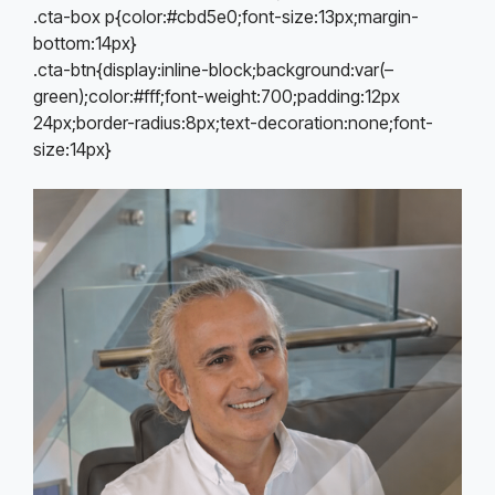
.cta-box p{color:#cbd5e0;font-size:13px;margin-
bottom:14px}
.cta-btn{display:inline-block;background:var(–
green);color:#fff;font-weight:700;padding:12px
24px;border-radius:8px;text-decoration:none;font-
size:14px}