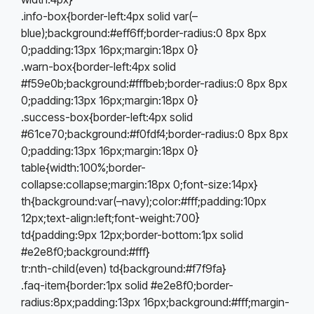
.info-box{border-left:4px solid var(–
blue);background:#eff6ff;border-radius:0 8px 8px
0;padding:13px 16px;margin:18px 0}
.warn-box{border-left:4px solid
#f59e0b;background:#fffbeb;border-radius:0 8px 8px
0;padding:13px 16px;margin:18px 0}
.success-box{border-left:4px solid
#61ce70;background:#f0fdf4;border-radius:0 8px 8px
0;padding:13px 16px;margin:18px 0}
table{width:100%;border-
collapse:collapse;margin:18px 0;font-size:14px}
th{background:var(–navy);color:#fff;padding:10px
12px;text-align:left;font-weight:700}
td{padding:9px 12px;border-bottom:1px solid
#e2e8f0;background:#fff}
tr:nth-child(even) td{background:#f7f9fa}
.faq-item{border:1px solid #e2e8f0;border-
radius:8px;padding:13px 16px;background:#fff;margin-