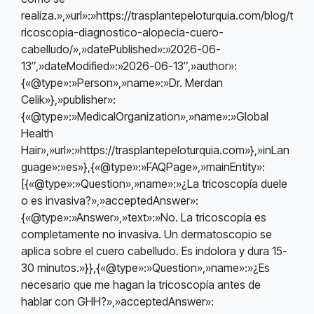
realiza.»,»url»:»https://trasplantepeloturquia.com/blog/t
ricoscopia-diagnostico-alopecia-cuero-
cabelludo/»,»datePublished»:»2026-06-
13″,»dateModified»:»2026-06-13″,»author»:
{«@type»:»Person»,»name»:»Dr. Merdan
Celik»},»publisher»:
{«@type»:»MedicalOrganization»,»name»:»Global
Health
Hair»,»url»:»https://trasplantepeloturquia.com»},»inLan
guage»:»es»},{«@type»:»FAQPage»,»mainEntity»:
[{«@type»:»Question»,»name»:»¿La tricoscopía duele
o es invasiva?»,»acceptedAnswer»:
{«@type»:»Answer»,»text»:»No. La tricoscopía es
completamente no invasiva. Un dermatoscopio se
aplica sobre el cuero cabelludo. Es indolora y dura 15-
30 minutos.»}},{«@type»:»Question»,»name»:»¿Es
necesario que me hagan la tricoscopía antes de
hablar con GHH?»,»acceptedAnswer»: