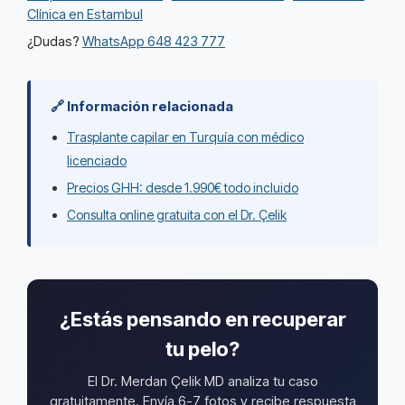
Clínica en Estambul
¿Dudas?
WhatsApp 648 423 777
🔗 Información relacionada
Trasplante capilar en Turquía con médico
licenciado
Precios GHH: desde 1.990€ todo incluido
Consulta online gratuita con el Dr. Çelik
¿Estás pensando en recuperar
tu pelo?
El Dr. Merdan Çelik MD analiza tu caso
gratuitamente. Envía 6-7 fotos y recibe respuesta