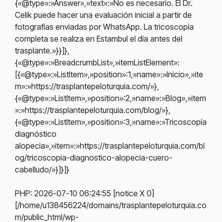
{«@type»:»Answer»,»text»:»No es necesario. El Dr.
Celik puede hacer una evaluación inicial a partir de
fotografías enviadas por WhatsApp. La tricoscopía
completa se realiza en Estambul el día antes del
trasplante.»}}]},
{«@type»:»BreadcrumbList»,»itemListElement»:
[{«@type»:»ListItem»,»position»:1,»name»:»Inicio»,»ite
m»:»https://trasplantepeloturquia.com/»},
{«@type»:»ListItem»,»position»:2,»name»:»Blog»,»item
»:»https://trasplantepeloturquia.com/blog/»},
{«@type»:»ListItem»,»position»:3,»name»:»Tricoscopía
diagnóstico
alopecia»,»item»:»https://trasplantepeloturquia.com/bl
og/tricoscopia-diagnostico-alopecia-cuero-
cabelludo/»}]}]}
PHP: 2026-07-10 06:24:55 [notice X 0]
[/home/u138456224/domains/trasplantepeloturquia.co
m/public_html/wp-