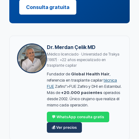
Consulta gratuita
Dr. Merdan Çelik MD
Médico licenciado · Universidad de Trakya
(1997) · +22 años especializado en
trasplante capilar
Fundador de
Global Health Hair
,
referencia en trasplante capilar
técnica
FUE
Zafiro">FUE Zafiro y DHI en Estambul.
Más de
+20.000 pacientes
operados
desde 2002. Único cirujano que realiza él
mismo cada operación.
💬 WhatsApp consulta gratis
💰 Ver precios