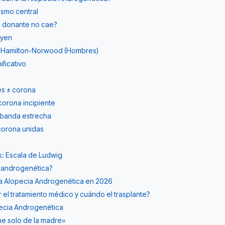
ismo central
na donante no cae?
uyen
e Hamilton-Norwood (Hombres)
ificativo
es ± corona
 corona incipiente
 banda estrecha
 corona unidas
s: Escala de Ludwig
 androgenética?
la Alopecia Androgenética en 2026
el tratamiento médico y cuándo el trasplante?
pecia Androgenética
ene solo de la madre»