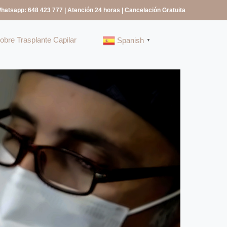
Whatsapp: 648 423 777
| Atención 24 horas | Cancelación Gratuita
bre Trasplante Capilar
Spanish
▼