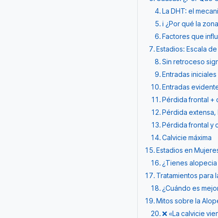
La DHT: el mecan
ℹ️ ¿Por qué la zo
Factores que infl
Estadios: Escala d
Sin retroceso sign
Entradas iniciales
Entradas evident
Pérdida frontal +
Pérdida extensa,
Pérdida frontal y
Calvicie máxima
Estadios en Mujere
¿Tienes alopecia
Tratamientos para 
¿Cuándo es mejor 
Mitos sobre la Alo
❌ «La calvicie vi