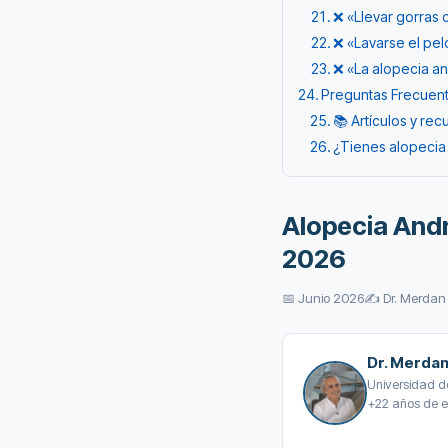
❌ «Llevar gorras 
❌ «Lavarse el pel
❌ «La alopecia a
Preguntas Frecuent
📚 Artículos y re
¿Tienes alopecia
Alopecia Andr
2026
📅 Junio 2026
✍️ Dr. Merdan 
Dr. Merdan
Universidad de
+22 años de e