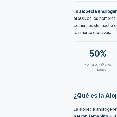
La
alopecia androge
al 50% de los hombres m
común, existe mucha co
realmente efectivas.
50%
Hombres >50 años
afectados
¿Qué es la Al
La alopecia androgené
patrón femenino
(FPH