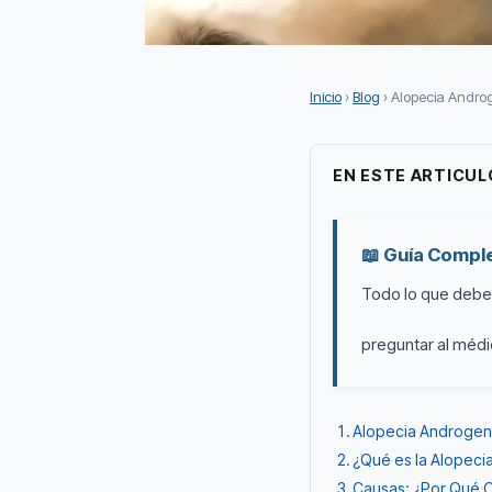
Inicio
›
Blog
› Alopecia Andro
EN ESTE ARTICUL
📖 Guía Comple
Todo lo que debes
preguntar al médi
Alopecia Androgené
¿Qué es la Alopeci
Causas: ¿Por Qué O