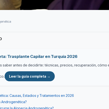
genética
O
ta: Trasplante Capilar en Turquía 2026
 saber antes de decidirte: técnicas, precios, recuperación, cómo el
co.
Leer la guía completa →
tica: Causas, Estadios y Tratamientos en 2026
a Androgenética?
curre la Alopecia Androgenética?