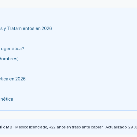
os y Tratamientos en 2026
drogenética?
(Hombres)
tica en 2026
nética
lik MD
· Médico licenciado, +22 años en trasplante capilar · Actualizado: 29 J