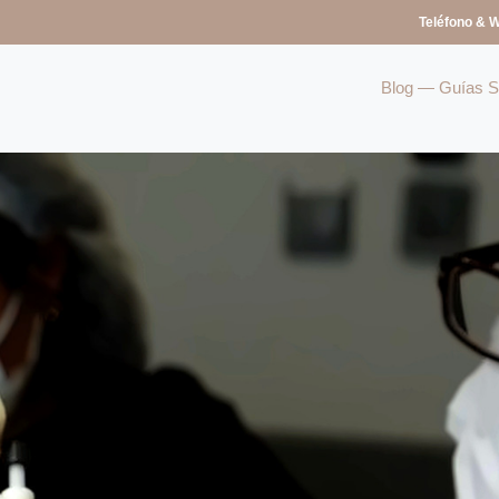
Teléfono & 
Blog — Guías So