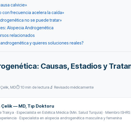
causa calvicie»
o con frecuencia acelera la caída»
ndrogenética no se puede tratar»
es: Alopecia Androgenética
cursos relacionados
 androgenética y quieres soluciones reales?
ogenética: Causas, Estadios y Trata
Çelik, MD
⏱️ 10 min de lectura
🔬 Revisado médicamente
 Çelik — MD, Tıp Doktoru
 Trakya · Especialista en Estética Médica (Min. Salud Turquía) · Miembro ISHRS
xperiencia · Especialista en alopecia androgenética masculina y femenina