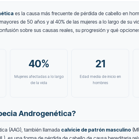
nética
es la causa más frecuente de pérdida de cabello en hom
ayores de 50 años y al 40% de las mujeres a lo largo de su vid
nfusión sobre sus causas reales, su progresión y qué opcione
40%
21
Mujeres afectadas a lo largo
Edad media de inicio en
de la vida
hombres
opecia Androgenética?
tica (AAG), también llamada
calvicie de patrón masculino
(M
L), es una forma de pérdida de cabello de causa hereditaria re