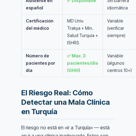
Asistente en
✅ Disponible
Sin barrera
español
idiomática
Certificación
MD Univ.
Variable
del médico
Trakya + Min.
(verificar
Salud Turquía +
siempre)
ISHRS
Número de
✅ Máx. 3
Variable
pacientes por
pacientes/día
(algunos
día
(GHH)
centros 10+)
El Riesgo Real: Cómo
Detectar una Mala Clínica
en Turquía
El riesgo no está en «ir a Turquía» — está
en ir a una clínica inadecuada. Estos son