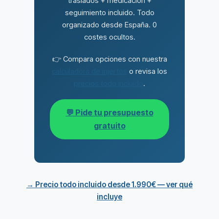
traslados + medicación +
seguimiento incluido. Todo
organizado desde España. 0
costes ocultos.
👉 Compara opciones con nuestra
calculadora de injertos
o revisa los
precios todo incluido
.
💬 Pide tu presupuesto
gratuito
→ Precio todo incluido desde 1.990€ — ver qué
incluye