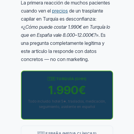
La primera reacción de muchos pacientes
cuando ven el
precios
de un trasplante
capilar en Turquía es desconfianza:
«¿Cómo puede costar 1.990€ en Turquía lo
que en España vale 8.000–12.000€?»
. Es
una pregunta completamente legítima y
este artículo la responde con datos
concretos — no con marketing.
🇹🇷 TURQUÍA (GHH)
1.990€
Todo incluido: hotel 5★, traslados, medicación,
seguimiento, asistente en español
🇪🇸 ESPAÑA (MEDIA CLÍNICAS)