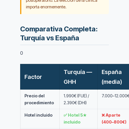
postoperatorio. La elección de la clínica
importa enormemente.
Comparativa Completa:
Turquía vs España
0
Turquía —
España
Factor
GHH
(media)
Precio del
1.990€ (FUE) /
7.000–12.000
procedimiento
2.390€ (DHI)
Hotel incluido
✅ Hotel 5★
❌ Aparte
incluido
(400–800€)