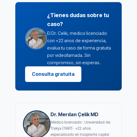
¿Tienes dudas sobre tu
caso?
El Dr. Celik, medico licenciado
con +22 anos de experiencia,
evalua tu caso de forma gratuita
por videollamada. Sin
compromiso, sin esperas.
Consulta gratuita
Dr. Merdan Çelik MD
Médico licenciado · Universidad de
Trakya (1997) · +22 años
especializado en trasplante capilar