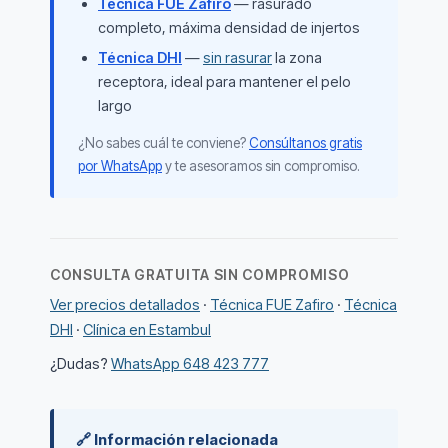
Técnica FUE Zafiro
— rasurado
completo, máxima densidad de injertos
Técnica DHI
—
sin rasurar
la zona
receptora, ideal para mantener el pelo
largo
¿No sabes cuál te conviene?
Consúltanos gratis
por WhatsApp
y te asesoramos sin compromiso.
CONSULTA GRATUITA SIN COMPROMISO
Ver precios detallados
·
Técnica FUE Zafiro
·
Técnica
DHI
·
Clínica en Estambul
¿Dudas?
WhatsApp 648 423 777
🔗 Información relacionada