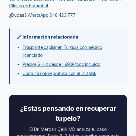
Clínica en Estambul
¿Dudas?
WhatsApp 648 423 777
🔗 Información relacionada
Trasplante capilar en Turquía con médico
licenciado
Precios GHH: desde 1.990€ todo incluido
Consulta online gratuita con el Dr. Çelik
¿Estás pensando en recuperar
tu pelo?
El Dr. Merdan Çelik MD analiza tu caso
gratuitamente. Envía 6-7 fotos y recibe respuesta