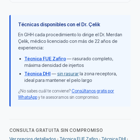
Técnicas disponibles con el Dr. Çelik
En GHH cada procedimiento lo dirige el Dr. Merdan
Çelik, médico licenciado con más de 22 años de
experiencia:
Técnica FUE Zafiro
— rasurado completo,
máxima densidad de injertos
Técnica DHI
—
sin rasurar
la zona receptora,
ideal para mantener el pelo largo
¿No sabes cuál te conviene?
Consúltanos gratis por
WhatsApp
y te asesoramos sin compromiso.
CONSULTA GRATUITA SIN COMPROMISO
Ver precios detallados
·
Técnica FUE Zafiro
·
Técnica DHI
·