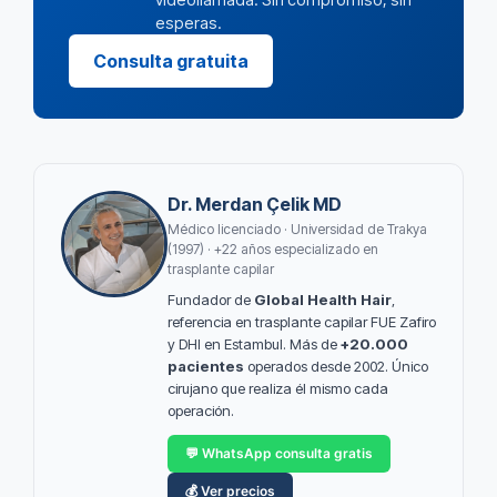
esperas.
Consulta gratuita
Dr. Merdan Çelik MD
Médico licenciado · Universidad de Trakya
(1997) · +22 años especializado en
trasplante capilar
Fundador de
Global Health Hair
,
referencia en trasplante capilar FUE Zafiro
y DHI en Estambul. Más de
+20.000
pacientes
operados desde 2002. Único
cirujano que realiza él mismo cada
operación.
💬 WhatsApp consulta gratis
💰 Ver precios