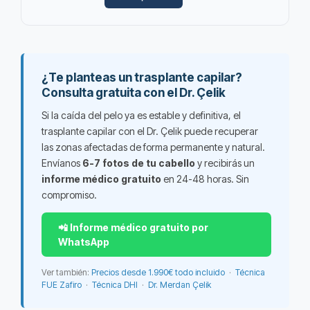
¿Te planteas un trasplante capilar?
Consulta gratuita con el Dr. Çelik
Si la caída del pelo ya es estable y definitiva, el
trasplante capilar con el Dr. Çelik puede recuperar
las zonas afectadas de forma permanente y natural.
Envíanos
6-7 fotos de tu cabello
y recibirás un
informe médico gratuito
en 24-48 horas. Sin
compromiso.
📲 Informe médico gratuito por
WhatsApp
Ver también:
Precios desde 1.990€ todo incluido
·
Técnica
FUE Zafiro
·
Técnica DHI
·
Dr. Merdan Çelik