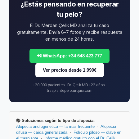
¿Estás pensando en recuperar
tu pelo?
El Dr. Merdan Çelik MD analiza tu caso
gratuitamente. Envía 6-7 fotos y recibe respuesta
en menos de 24 horas.
📲 WhatsApp: +34 648 423 777
Ver precios desde 1.990€
+20.000 pacientes · Dr. Çelik MD +22 años ·
trasplantepeloturquia.com
📚 Soluciones según tu tipo de alopecia:
Alopecia androgenética — la más frecuente
·
Alopecia
difusa — caída generalizada
·
Folículo piloso — clave en
el trasplante
·
Informe médico gratuito con el Dr. Çelik