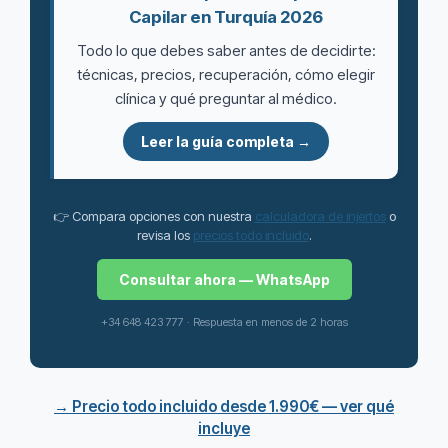
Capilar en Turquía 2026
Todo lo que debes saber antes de decidirte:
técnicas, precios, recuperación, cómo elegir
clínica y qué preguntar al médico.
Leer la guía completa →
👉 Compara opciones con nuestra
calculadora de injertos
o
revisa los
precios todo incluido
.
Consultar ahora — WhatsApp
+34 648 423 777 · Respuesta en menos de 2 horas
→ Precio todo incluido desde 1.990€ — ver qué
incluye