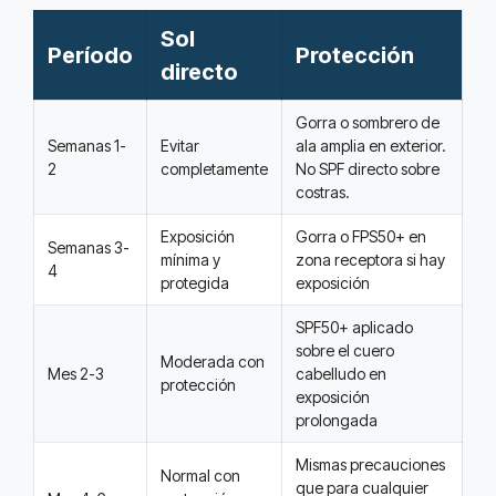
Sol
Período
Protección
directo
Gorra o sombrero de
Semanas 1-
Evitar
ala amplia en exterior.
2
completamente
No SPF directo sobre
costras.
Exposición
Gorra o FPS50+ en
Semanas 3-
mínima y
zona receptora si hay
4
protegida
exposición
SPF50+ aplicado
sobre el cuero
Moderada con
Mes 2-3
cabelludo en
protección
exposición
prolongada
Mismas precauciones
Normal con
que para cualquier