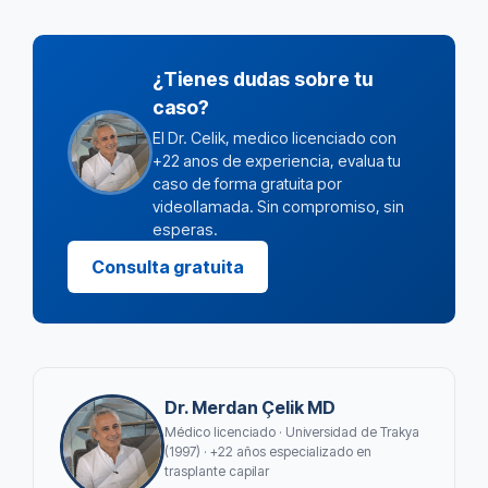
¿Tienes dudas sobre tu
caso?
El Dr. Celik, medico licenciado con
+22 anos de experiencia, evalua tu
caso de forma gratuita por
videollamada. Sin compromiso, sin
esperas.
Consulta gratuita
Dr. Merdan Çelik MD
Médico licenciado · Universidad de Trakya
(1997) · +22 años especializado en
trasplante capilar