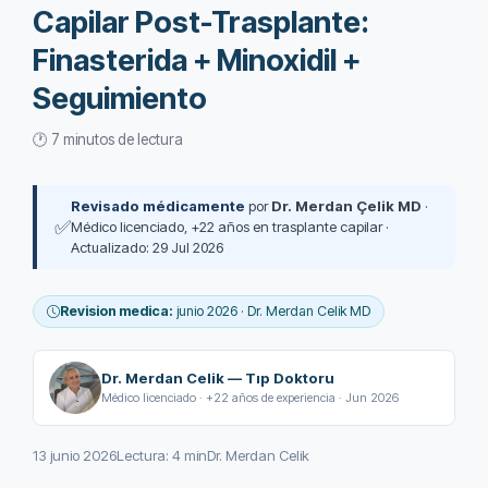
Capilar Post-Trasplante:
Finasterida + Minoxidil +
Seguimiento
🕐 7 minutos de lectura
Revisado médicamente
por
Dr. Merdan Çelik MD
·
✅
Médico licenciado, +22 años en trasplante capilar ·
Actualizado: 29 Jul 2026
Revision medica:
junio 2026 · Dr. Merdan Celik MD
Dr. Merdan Celik — Tıp Doktoru
Médico licenciado · +22 años de experiencia · Jun 2026
13 junio 2026
Lectura: 4 min
Dr. Merdan Celik