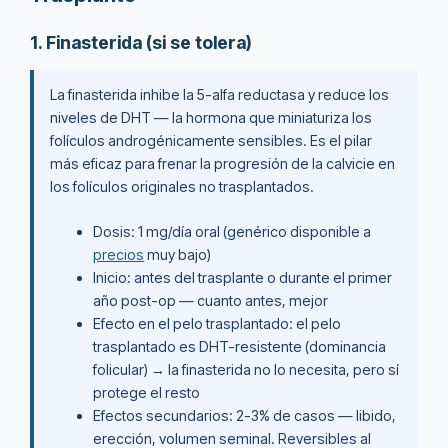
1. Finasterida (si se tolera)
La finasterida inhibe la 5-alfa reductasa y reduce los
niveles de DHT — la hormona que miniaturiza los
folículos androgénicamente sensibles. Es el pilar
más eficaz para frenar la progresión de la calvicie en
los folículos originales no trasplantados.
Dosis: 1 mg/día oral (genérico disponible a
precios
muy bajo)
Inicio: antes del trasplante o durante el primer
año post-op — cuanto antes, mejor
Efecto en el pelo trasplantado: el pelo
trasplantado es DHT-resistente (dominancia
folicular) → la finasterida no lo necesita, pero sí
protege el resto
Efectos secundarios: 2-3% de casos — libido,
erección, volumen seminal. Reversibles al