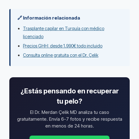
🔗 Información relacionada
Trasplante capilar en Turquía con médico
licenciado
Precios GHH: desde 1.990€ todo incluido
Consulta online gratuita con el Dr. Çelik
¿Estás pensando en recuperar
tu pelo?
El Dr. Merdan Çelik MD analiza tu caso
gratuitamente. Envía 6-7 fotos y recibe respuesta
en menos de 24 horas.