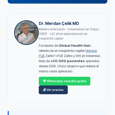
Dr. Merdan Çelik MD
Médico licenciado · Universidad de Trakya
(1997) · +22 años especializado en
trasplante capilar
Fundador de
Global Health Hair
,
referencia en trasplante capilar
técnica
FUE
Zafiro">FUE Zafiro y DHI en Estambul.
Más de
+20.000 pacientes
operados
desde 2002. Único cirujano que realiza él
mismo cada operación.
💬 WhatsApp consulta gratis
💰 Ver precios