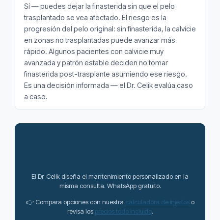
Sí — puedes dejar la finasterida sin que el pelo
trasplantado se vea afectado. El riesgo es la
progresión del pelo original: sin finasterida, la calvicie
en zonas no trasplantadas puede avanzar más
rápido. Algunos pacientes con calvicie muy
avanzada y patrón estable deciden no tomar
finasterida post-trasplante asumiendo ese riesgo.
Es una decisión informada — el Dr. Celik evalúa caso
a caso.
¿Qué protocolo de mantenimiento es el
adecuado para tu caso?
El Dr. Celik diseña el mantenimiento personalizado en la
misma consulta. WhatsApp gratuito.
👉 Compara opciones con nuestra
calculadora de injertos
o
revisa los
precios todo incluido
.