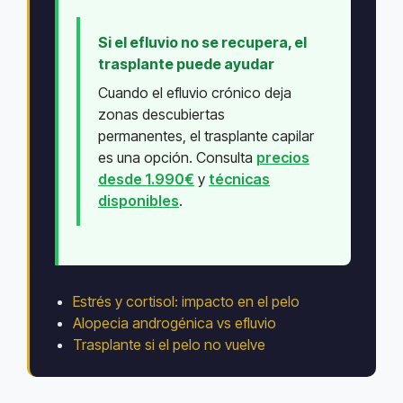
Si el efluvio no se recupera, el
trasplante puede ayudar
Cuando el efluvio crónico deja
zonas descubiertas
permanentes, el trasplante capilar
es una opción. Consulta
precios
desde 1.990€
y
técnicas
disponibles
.
Estrés y cortisol: impacto en el pelo
Alopecia androgénica vs efluvio
Trasplante si el pelo no vuelve