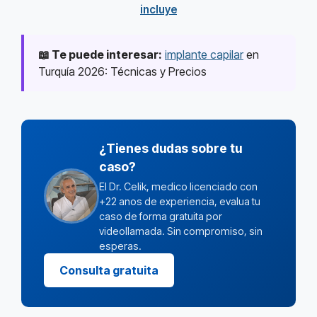
incluye
📖 Te puede interesar:
implante capilar
en
Turquía 2026: Técnicas y Precios
¿Tienes dudas sobre tu
caso?
El Dr. Celik, medico licenciado con
+22 anos de experiencia, evalua tu
caso de forma gratuita por
videollamada. Sin compromiso, sin
esperas.
Consulta gratuita