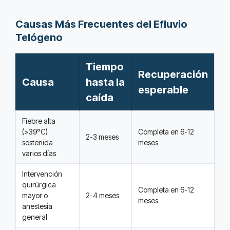
Causas Más Frecuentes del Efluvio
Telógeno
Tiempo
Recuperación
Causa
hasta la
esperable
caída
Fiebre alta
(>39°C)
Completa en 6-12
2-3 meses
sostenida
meses
varios días
Intervención
quirúrgica
Completa en 6-12
mayor o
2-4 meses
meses
anestesia
general