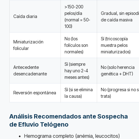
>150-200
pelos/día
Gradual, sin episod
Caída diaria
(normal = 50-
de caída masiva
100)
No (los
Sí (tricoscopía
Miniaturización
folículos son
muestra pelos
folicular
normales)
miniaturizados)
Sí (siempre
Antecedente
No (solo herencia
hay uno 2-4
desencadenante
genética + DHT)
meses antes)
Sí (si se elimina
No (progresa si no 
Reversión espontánea
la causa)
trata)
Análisis Recomendados ante Sospecha
de Efluvio Telógeno
Hemograma completo (anémia, leucocitos)