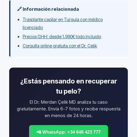
🔗 Información relacionada
Trasplante capilar en Turquía con médico
licenciado
Precios GHH: desde 1.990€ todo incluido
Consulta online gratuita con el Dr. Çelik
¿Estás pensando en recuperar
tu pelo?
El Dr. Merdan Çelik MD analiza tu caso
gratuitamente. Envía 6-7 fotos y recibe respuesta
en menos de 24 horas.
📲 WhatsApp: +34 648 423 777