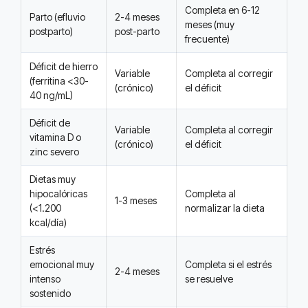
Completa en 6-12
Parto (efluvio
2-4 meses
meses (muy
postparto)
post-parto
frecuente)
Déficit de hierro
Variable
Completa al corregir
(ferritina <30-
(crónico)
el déficit
40 ng/mL)
Déficit de
Variable
Completa al corregir
vitamina D o
(crónico)
el déficit
zinc severo
Dietas muy
hipocalóricas
Completa al
1-3 meses
(<1.200
normalizar la dieta
kcal/día)
Estrés
emocional muy
Completa si el estrés
2-4 meses
intenso
se resuelve
sostenido