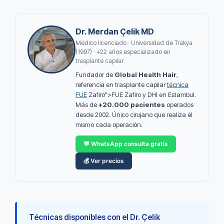
Dr. Merdan Çelik MD
Médico licenciado · Universidad de Trakya
(1997) · +22 años especializado en
trasplante capilar
Fundador de
Global Health Hair
,
referencia en trasplante capilar
técnica
FUE
Zafiro">FUE Zafiro y DHI en Estambul.
Más de
+20.000 pacientes
operados
desde 2002. Único cirujano que realiza él
mismo cada operación.
💬 WhatsApp consulta gratis
💰 Ver precios
Técnicas disponibles con el Dr. Çelik