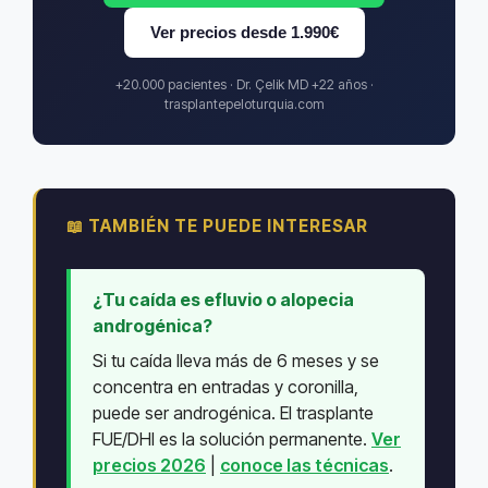
Ver precios desde 1.990€
+20.000 pacientes · Dr. Çelik MD +22 años ·
trasplantepeloturquia.com
📖 TAMBIÉN TE PUEDE INTERESAR
¿Tu caída es efluvio o alopecia
androgénica?
Si tu caída lleva más de 6 meses y se
concentra en entradas y coronilla,
puede ser androgénica. El trasplante
FUE/DHI es la solución permanente.
Ver
precios 2026
|
conoce las técnicas
.