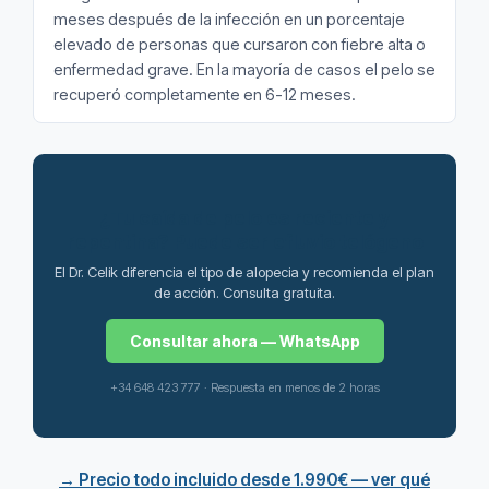
meses después de la infección en un porcentaje
elevado de personas que cursaron con fiebre alta o
enfermedad grave. En la mayoría de casos el pelo se
recuperó completamente en 6-12 meses.
¿Tu caída de pelo es reciente y
repentina? Puede ser efluvio telógeno
El Dr. Celik diferencia el tipo de alopecia y recomienda el plan
de acción. Consulta gratuita.
Consultar ahora — WhatsApp
+34 648 423 777 · Respuesta en menos de 2 horas
→ Precio todo incluido desde 1.990€ — ver qué