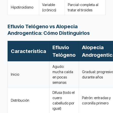
Variable
Parcial-completa al
Hipotiroidismo
(crónico)
tratar el tiroides
Efluvio Telógeno vs Alopecia
Androgentica: Cómo Distinguirlos
Efluvio
Alopecia
Característica
Telógeno
Androgentic
Agudo:
mucha caída
Gradual: progresiv
Inicio
en pocas
durante años
semanas
Difusa (todo el
cuero
Patrón: entradas y
Distribución
cabelludo por
coronilla primero
igual)