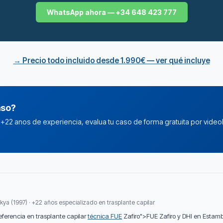
WhatsApp ahora — +34 648 423 777
→ Precio todo incluido desde 1.990€ — ver qué incluye
aso?
n +22 anos de experiencia, evalua tu caso de forma gratuita por video
kya (1997) · +22 años especializado en trasplante capilar
referencia en trasplante capilar
técnica FUE
Zafiro">FUE Zafiro y DHI en Estam