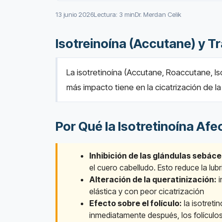
13 junio 2026
Lectura: 3 min
Dr. Merdan Celik
Isotreinoína (Accutane) y 
La isotretinoína (Accutane, Roaccutane, I
más impacto tiene en la cicatrización de la 
Por Qué la Isotretinoína Afe
Inhibición de las glándulas sebáce
el cuero cabelludo. Esto reduce la lubr
Alteración de la queratinización:
i
elástica y con peor cicatrización
Efecto sobre el folículo:
la isotreti
inmediatamente después, los folículo