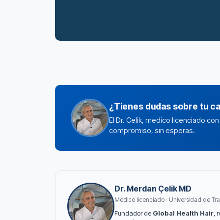
¿Tienes dudas sobre tu c
El Dr. Celik, medico licenciado co
compromiso, sin esperas.
Dr. Merdan Çelik MD
Médico licenciado · Universidad de Tra
Fundador de
Global Health Hair
, 