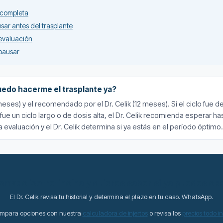
a completa
ar antes del trasplante
 evaluación
pausar
edo hacerme el trasplante ya?
eses) y el recomendado por el Dr. Celik (12 meses). Si el ciclo fue 
ue un ciclo largo o de dosis alta, el Dr. Celik recomienda esperar h
a evaluación y el Dr. Celik determina si ya estás en el período óptimo.
omado isotretinoína y quieres saber si ya puedes op
El Dr. Celik revisa tu historial y determina el plazo en tu caso. WhatsApp.
mpara opciones con nuestra
calculadora de injertos
o revisa los
precios todo i