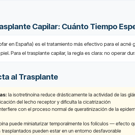
Trasplante Capilar: Cuánto Tiempo Es
sofar en España) es el tratamiento más efectivo para el acn
piel. Para el trasplante capilar, la regla es clara: no operar 
cta al Trasplante
as:
la isotretinoína reduce drásticamente la actividad de las gl
icación del lecho receptor y dificulta la cicatrización
nterfiere con el proceso normal de queratinización de la epiderm
noína puede miniaturizar temporalmente los folículos — efecto que
s trasplantados pueden estar en un entorno desfavorable