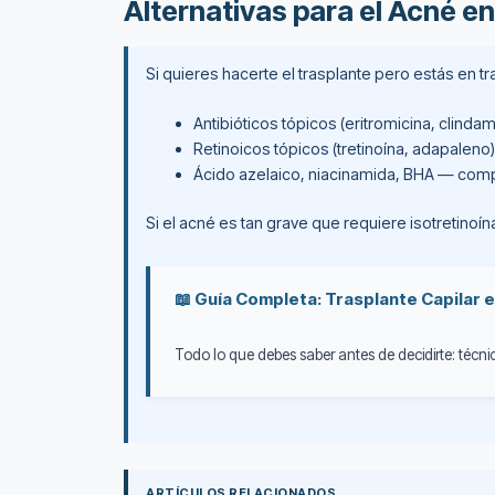
Alternativas para el Acné en
Si quieres hacerte el trasplante pero estás en t
Antibióticos tópicos (eritromicina, clinda
Retinoicos tópicos (tretinoína, adapaleno
Ácido azelaico, niacinamida, BHA — com
Si el acné es tan grave que requiere isotretinoín
📖 Guía Completa: Trasplante Capilar 
Todo lo que debes saber antes de decidirte: técnic
ARTÍCULOS RELACIONADOS