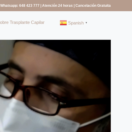
 Whatsapp: 648 423 777
| Atención 24 horas | Cancelación Gratuita
bre Trasplante Capilar
Spanish
▼