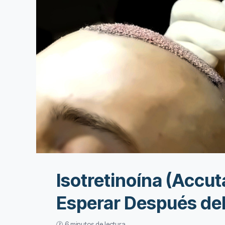
Isotretinoína (Accu
Esperar Después de
🕐 6 minutos de lectura