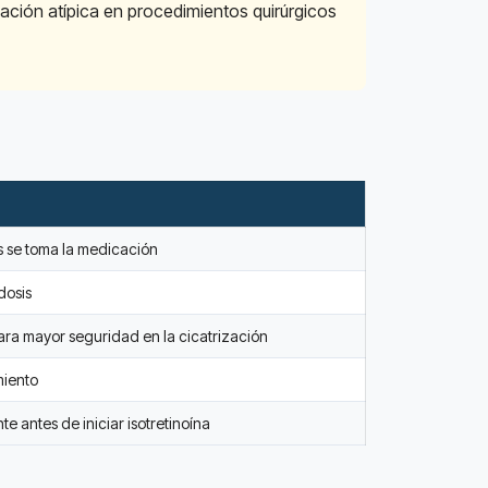
zación atípica en procedimientos quirúrgicos
s se toma la medicación
dosis
ara mayor seguridad en la cicatrización
miento
e antes de iniciar isotretinoína