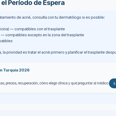
 el Período de Espera
ratamiento de acné, consulta con tu dermatólogo si es posible:
micina) — compatibles con el trasplante
) — compatibles excepto en la zona del trasplante
patibles
a, la prioridad es tratar el acné primero y planificar el trasplante de
en Turquía 2026
as, precios, recuperación, cómo elegir clínica y qué preguntar al médico.
L