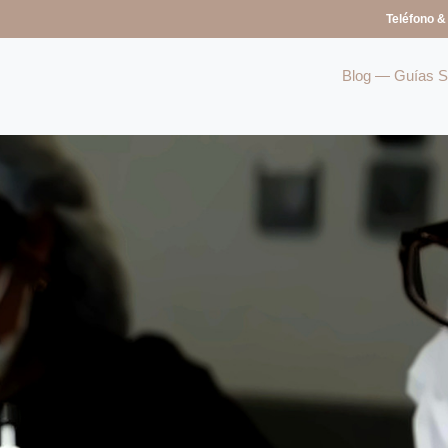
Teléfono &
Blog — Guías So