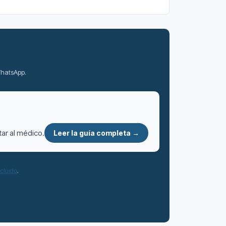
r la AGA?
 WhatsApp.
tar al médico.
Leer la guía completa →
ncluido
.