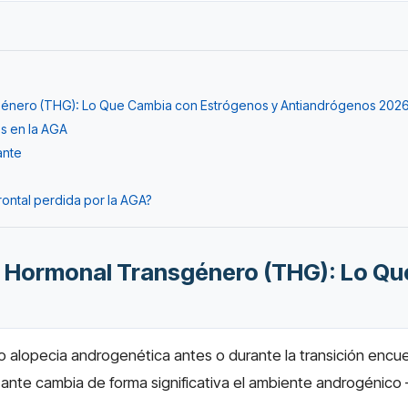
sgénero (THG): Lo Que Cambia con Estrógenos y Antiandrógenos 202
s en la AGA
ante
rontal perdida por la AGA?
ia Hormonal Transgénero (THG): Lo Q
 alopecia androgenética antes o durante la transición encuen
ante cambia de forma significativa el ambiente androgénico 