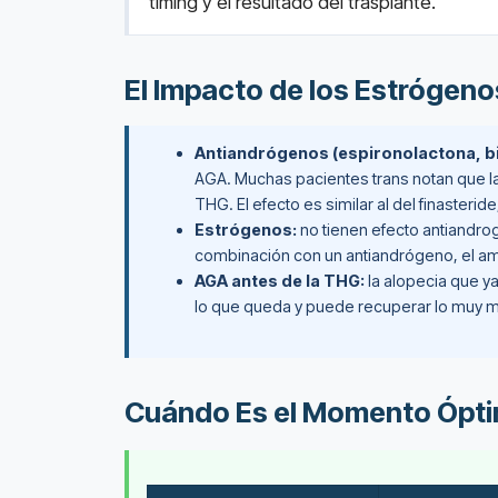
timing y el resultado del trasplante.
El Impacto de los Estrógen
Antiandrógenos (espironolactona, bi
AGA. Muchas pacientes trans notan que la 
THG. El efecto es similar al del finasteri
Estrógenos:
no tienen efecto antiandro
combinación con un antiandrógeno, el a
AGA antes de la THG:
la alopecia que ya
lo que queda y puede recuperar lo muy mi
Cuándo Es el Momento Óptim