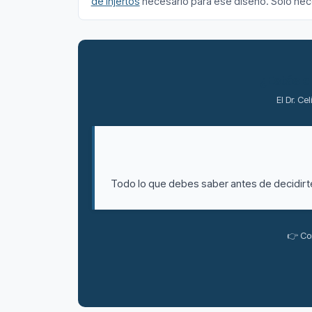
de injertos
necesario para ese diseño. Solo nece
¿Estás e
El Dr. Ce
Todo lo que debes saber antes de decidirte:
👉 Co