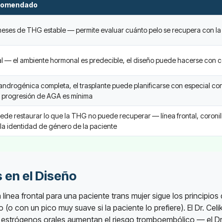
comendado
meses de THG estable — permite evaluar cuánto pelo se recupera con la 
l — el ambiente hormonal es predecible, el diseño puede hacerse con co
androgénica completa, el trasplante puede planificarse con especial 
la progresión de AGA es mínima
uede restaurar lo que la THG no puede recuperar — línea frontal, coronilla,
la identidad de género de la paciente
 en el Diseño
 línea frontal para una paciente trans mujer sigue los principio
(o con un pico muy suave si la paciente lo prefiere). El Dr. Celi
 estrógenos orales aumentan el riesgo tromboembólico — el Dr. 