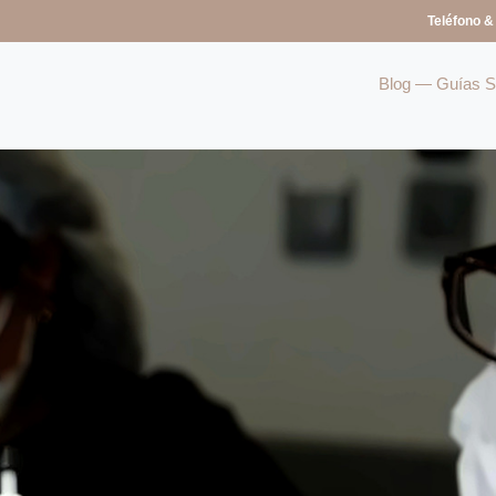
Teléfono &
Blog — Guías So