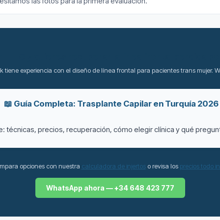
sitamos las fotos para la primera evaluación.
n THG y quieres recuperar la línea frontal perdida po
lik tiene experiencia con el diseño de línea frontal para pacientes trans mujer.
📖 Guía Completa: Trasplante Capilar en Turquía 2026
 técnicas, precios, recuperación, cómo elegir clínica y qué pregun
mpara opciones con nuestra
calculadora de injertos
o revisa los
precios todo i
WhatsApp ahora — +34 648 423 777