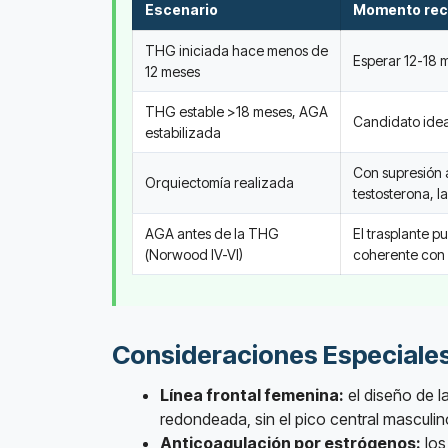
Escenario
Momento re
THG iniciada hace menos de
Esperar 12-18 
12 meses
THG estable >18 meses, AGA
Candidato idea
estabilizada
Con supresión 
Orquiectomía realizada
testosterona, 
AGA antes de la THG
El trasplante p
(Norwood IV-VI)
coherente con 
Consideraciones Especiales
Línea frontal femenina:
el diseño de la
redondeada, sin el pico central masculino 
Anticoagulación por estrógenos:
los