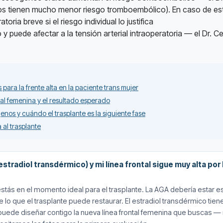
cos tienen mucho menor riesgo tromboembólico). En caso de est
ia breve si el riesgo individual lo justifica
 y puede afectar a la tensión arterial intraoperatoria — el Dr. Ce
s para la frente alta en la paciente trans mujer
ntal femenina y el resultado esperado
nos y cuándo el trasplante es la siguiente fase
 al trasplante
stradiol transdérmico) y mi línea frontal sigue muy alta po
ás en el momento ideal para el trasplante. La AGA debería estar estab
lo que el trasplante puede restaurar. El estradiol transdérmico ti
ik puede diseñar contigo la nueva línea frontal femenina que buscas