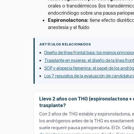
orales o transdérmicos (los transdérmi
endocrinólogo sobre una pausa perioperator
Espironolactona:
tiene efecto diurético
anestesia y el fluido
ARTÍCULOS RELACIONADOS
Diseño de línea frontal baja: los mismos principio
Trasplante en mujeres: el diseño de la línea fro
SOP y alopecia femenina: el papel de los andróge
Los 7 requisitos de la evaluación de candidatura
Llevo 2 años con THG (espironolactona + e
trasplante?
Con 2 años de THG estable y espironolactona, est
los andrógenos antes de la THG es exactamente 
suele requerir pausa perioperatoria. El Dr. Cel