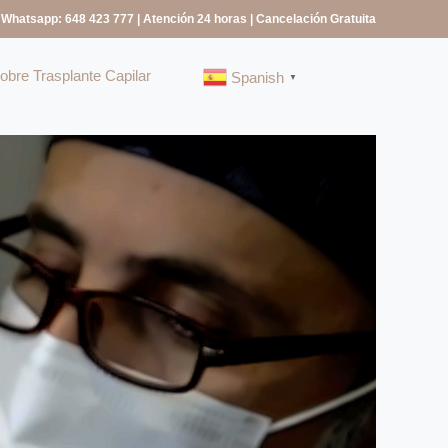
 Whatsapp: 648 423 777
| Atención 24 horas | Cancelación Gratuita
bre Trasplante Capilar
Spanish
▼