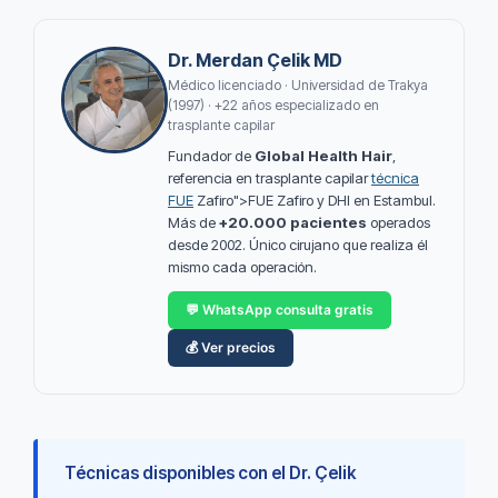
Dr. Merdan Çelik MD
Médico licenciado · Universidad de Trakya
(1997) · +22 años especializado en
trasplante capilar
Fundador de
Global Health Hair
,
referencia en trasplante capilar
técnica
FUE
Zafiro">FUE Zafiro y DHI en Estambul.
Más de
+20.000 pacientes
operados
desde 2002. Único cirujano que realiza él
mismo cada operación.
💬 WhatsApp consulta gratis
💰 Ver precios
Técnicas disponibles con el Dr. Çelik