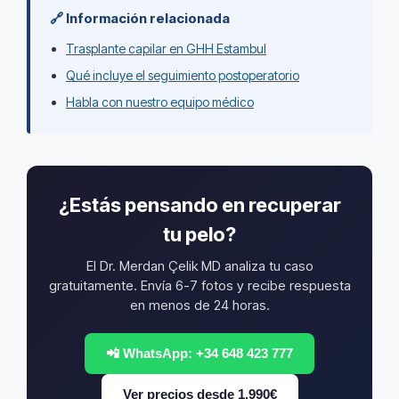
🔗 Información relacionada
Trasplante capilar en GHH Estambul
Qué incluye el seguimiento postoperatorio
Habla con nuestro equipo médico
¿Estás pensando en recuperar
tu pelo?
El Dr. Merdan Çelik MD analiza tu caso
gratuitamente. Envía 6-7 fotos y recibe respuesta
en menos de 24 horas.
📲 WhatsApp: +34 648 423 777
Ver precios desde 1.990€