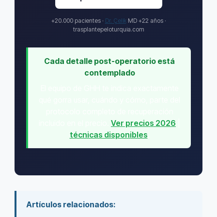
+20.000 pacientes ·
Dr. Çelik
MD +22 años ·
trasplantepeloturquia.com
Cada detalle post-operatorio está
contemplado
El equipo de GHH te indica exactamente
qué gorra usar, cuándo y cómo, parte del
protocolo completo de recuperación
incluido en el precio.
Ver precios 2026
|
técnicas disponibles
.
Artículos relacionados: