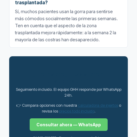
trasplantada?
Sí, muchos pacientes usan la gorra para sentirse
más cómodos socialmente las primeras semanas.
Ten en cuenta que el aspecto de la zona
trasplantada mejora rápidamente: a la semana 2 la
mayoría de las costras han desaparecido.
¿Tienes preguntas sobre el
postoperatorio?
Seguimiento incluido. El equipo GHH responde por WhatsApp
24h.
👉 Compara opciones con nuestra
calculadora de injertos
o
revisa los
precios todo incluido
.
Consultar ahora — WhatsApp