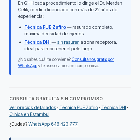
En GHH cada procedimiento lo dirige el Dr. Merdan
Çelik, médico licenciado con más de 22 años de
experiencia:
Técnica FUE Zafiro
— rasurado completo,
máxima densidad de injertos
Técnica DHI
—
sin rasurar
la zona receptora,
ideal para mantener el pelo largo
¿No sabes cuál te conviene?
Consúltanos gratis por
WhatsApp
y te asesoramos sin compromiso.
CONSULTA GRATUITA SIN COMPROMISO
Ver precios detallados
·
Técnica FUE Zafiro
·
Técnica DHI
·
Clínica en Estambul
¿Dudas?
WhatsApp 648 423 777