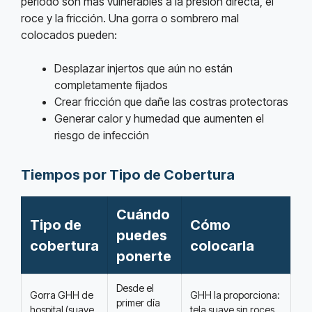
período son más vulnerables a la presión directa, el
roce y la fricción. Una gorra o sombrero mal
colocados pueden:
Desplazar injertos que aún no están
completamente fijados
Crear fricción que dañe las costras protectoras
Generar calor y humedad que aumenten el
riesgo de infección
Tiempos por Tipo de Cobertura
Cuándo
Tipo de
Cómo
puedes
cobertura
colocarla
ponerte
Desde el
Gorra GHH de
GHH la proporciona:
primer día
hospital (suave,
tela suave sin roces