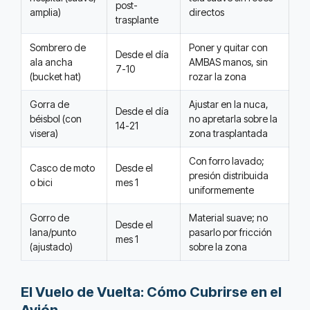
post-
amplia)
directos
trasplante
Sombrero de
Poner y quitar con
Desde el día
ala ancha
AMBAS manos, sin
7-10
(bucket hat)
rozar la zona
Gorra de
Ajustar en la nuca,
Desde el día
béisbol (con
no apretarla sobre la
14-21
visera)
zona trasplantada
Con forro lavado;
Casco de moto
Desde el
presión distribuida
o bici
mes 1
uniformemente
Gorro de
Material suave; no
Desde el
lana/punto
pasarlo por fricción
mes 1
(ajustado)
sobre la zona
El Vuelo de Vuelta: Cómo Cubrirse en el
Avión