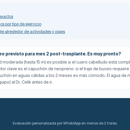
 exactos
os por tipo de ejercicio
nte alrededor de actividades y viajes
eo previsto para mes 2 post-trasplante. Es muy pronto?
d moderada (hasta 15 m) es posible si el cuero cabelludo está compl
 factor clave es el capuchón de neopreno: si el traje de buceo requi
chón en aguas cálidas a los 2 meses es más cómodo. El agua de mar
ipo) al Dr. Celik antes de ir.
uieres saber cómo planificar el trasplante sin perd
Evaluación personalizada por WhatsApp en menos de 2 horas.