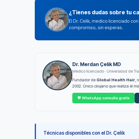
¿Tienes dudas sobre tu c
El Dr. Celik, medico licenciado co
compromiso, sin esperas.
Dr. Merdan Çelik MD
Médico licenciado · Universidad de Tra
Fundador de
Global Health Hair
, 
2002. Único cirujano que realiza él 
💬 WhatsApp consulta gratis
Técnicas disponibles con el Dr. Çelik