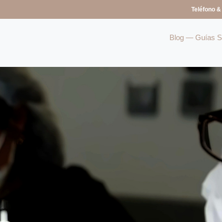
Teléfono &
Blog — Guías So