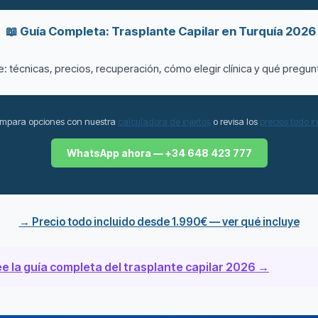
📖 Guía Completa: Trasplante Capilar en Turquía 2026
 técnicas, precios, recuperación, cómo elegir clínica y qué pregun
mpara opciones con nuestra
calculadora de injertos
o revisa los
precios todo i
WhatsApp ahora — +34 648 423 777
→ Precio todo incluido desde 1.990€ — ver qué incluye
e la guía completa del trasplante capilar 2026 →