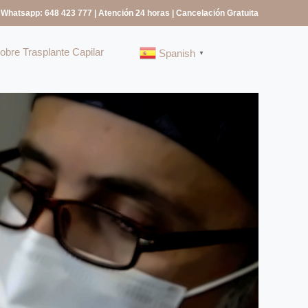
 Whatsapp: 648 423 777
| Atención 24 horas | Cancelación Gratuita
bre Trasplante Capilar
Spanish
▼