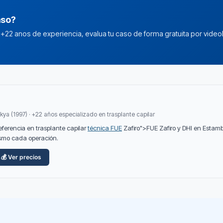
aso?
n +22 anos de experiencia, evalua tu caso de forma gratuita por video
kya (1997) · +22 años especializado en trasplante capilar
referencia en trasplante capilar
técnica FUE
Zafiro">FUE Zafiro y DHI en Estam
mismo cada operación.
💰 Ver precios