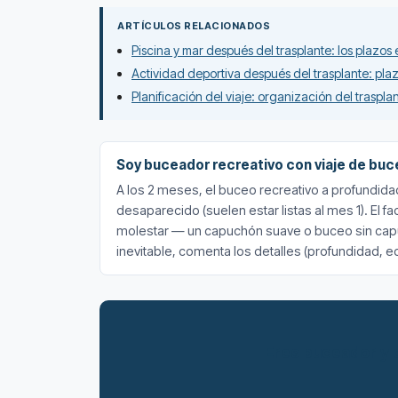
ARTÍCULOS RELACIONADOS
Piscina y mar después del trasplante: los plazos
Actividad deportiva después del trasplante: plaz
Planificación del viaje: organización del traspla
Soy buceador recreativo con viaje de buc
A los 2 meses, el buceo recreativo a profundida
desaparecido (suelen estar listas al mes 1). El
molestar — un capuchón suave o buceo sin capu
inevitable, comenta los detalles (profundidad, equ
Eres buceador y q