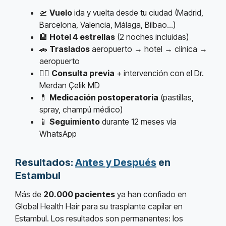
🛫
Vuelo
ida y vuelta desde tu ciudad (Madrid,
Barcelona, Valencia, Málaga, Bilbao…)
🏨
Hotel 4 estrellas
(2 noches incluidas)
🚗
Traslados
aeropuerto → hotel → clínica →
aeropuerto
👨‍⚕️
Consulta previa
+ intervención con el Dr.
Merdan Çelik MD
💊
Medicación postoperatoria
(pastillas,
spray, champú médico)
📱
Seguimiento
durante 12 meses vía
WhatsApp
Resultados:
Antes y Después
en
Estambul
Más de
20.000 pacientes
ya han confiado en
Global Health Hair para su trasplante capilar en
Estambul. Los resultados son permanentes: los