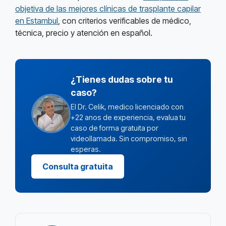
objetiva de las mejores clínicas de trasplante capilar
en Estambul
, con criterios verificables de médico,
técnica, precio y atención en español.
¿Tienes dudas sobre tu
caso?
El Dr. Celik, medico licenciado con
+22 anos de experiencia, evalua tu
caso de forma gratuita por
videollamada. Sin compromiso, sin
esperas.
Consulta gratuita