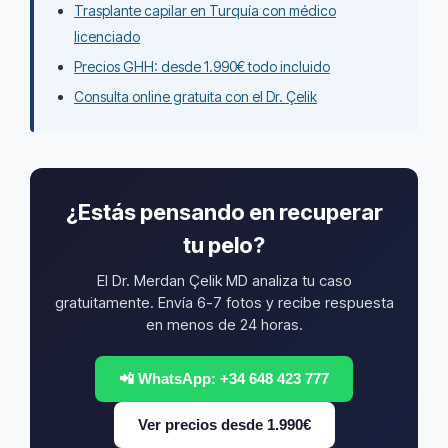
Trasplante capilar en Turquía con médico
licenciado
Precios GHH: desde 1.990€ todo incluido
Consulta online gratuita con el Dr. Çelik
¿Estás pensando en recuperar
tu pelo?
El Dr. Merdan Çelik MD analiza tu caso
gratuitamente. Envía 6-7 fotos y recibe respuesta
en menos de 24 horas.
📲 WhatsApp: +34 648 423 777
Ver precios desde 1.990€